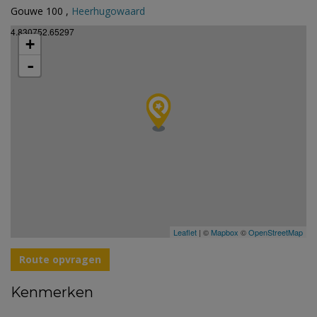
Gouwe 100 ,
Heerhugowaard
4.830752.65297
+
-
Leaflet
| ©
Mapbox
©
OpenStreetMap
Route opvragen
Kenmerken