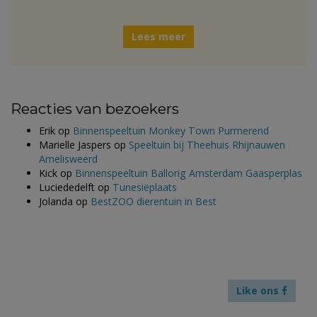
Lees meer
Reacties van bezoekers
Erik
op
Binnenspeeltuin Monkey Town Purmerend
Marielle Jaspers
op
Speeltuin bij Theehuis Rhijnauwen
Amelisweerd
Kick
op
Binnenspeeltuin Ballorig Amsterdam Gaasperplas
Luciededelft
op
Tunesiëplaats
Jolanda
op
BestZOO dierentuin in Best
Like ons