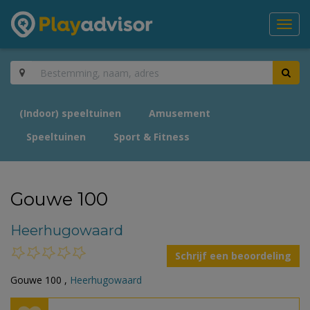
Toggl
navig
(Indoor) speeltuinen
Amusement
Speeltuinen
Sport & Fitness
Gouwe 100
Heerhugowaard
Schrijf een beoordeling
Gouwe 100 ,
Heerhugowaard