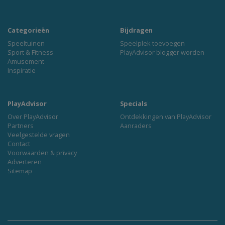
Categorieën
Bijdragen
Speeltuinen
Speelplek toevoegen
Sport & Fitness
PlayAdvisor blogger worden
Amusement
Inspiratie
PlayAdvisor
Specials
Over PlayAdvisor
Ontdekkingen van PlayAdvisor
Partners
Aanraders
Veelgestelde vragen
Contact
Voorwaarden & privacy
Adverteren
Sitemap