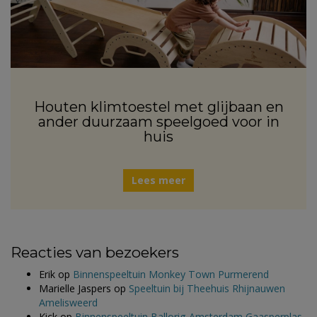
Houten klimtoestel met glijbaan en
ander duurzaam speelgoed voor in
huis
Lees meer
Reacties van bezoekers
Erik
op
Binnenspeeltuin Monkey Town Purmerend
Marielle Jaspers
op
Speeltuin bij Theehuis Rhijnauwen
Amelisweerd
Kick
op
Binnenspeeltuin Ballorig Amsterdam Gaasperplas