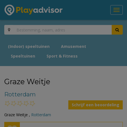
Toggl
navig
(Indoor) speeltuinen
Amusement
Speeltuinen
Sport & Fitness
Graze Weitje
Rotterdam
Schrijf een beoordeling
Graze Weitje ,
Rotterdam