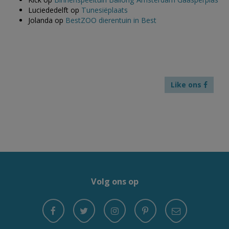
Luciededelft
op
Tunesiëplaats
Jolanda
op
BestZOO dierentuin in Best
Like ons
Volg ons op