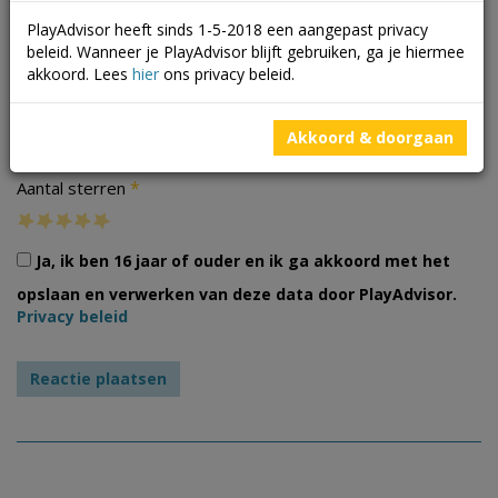
PlayAdvisor heeft sinds 1-5-2018 een aangepast privacy
beleid. Wanneer je PlayAdvisor blijft gebruiken, ga je hiermee
akkoord. Lees
hier
ons privacy beleid.
Foto's
Akkoord & doorgaan
*
Aantal sterren
Ja, ik ben 16 jaar of ouder en ik ga akkoord met het
opslaan en verwerken van deze data door PlayAdvisor.
Privacy beleid