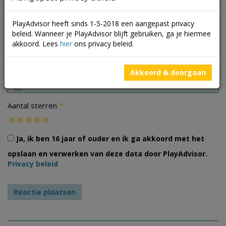
PlayAdvisor heeft sinds 1-5-2018 een aangepast privacy
beleid. Wanneer je PlayAdvisor blijft gebruiken, ga je hiermee
akkoord. Lees
hier
ons privacy beleid.
Foto's
Akkoord & doorgaan
*
Aantal sterren
Ja, ik ben 16 jaar of ouder en ik ga akkoord met het
opslaan en verwerken van deze data door PlayAdvisor.
Privacy beleid