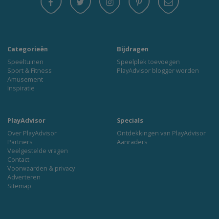
Categorieën
Bijdragen
Speeltuinen
Speelplek toevoegen
Sport & Fitness
PlayAdvisor blogger worden
Amusement
Inspiratie
PlayAdvisor
Specials
Over PlayAdvisor
Ontdekkingen van PlayAdvisor
Partners
Aanraders
Veelgestelde vragen
Contact
Voorwaarden & privacy
Adverteren
Sitemap