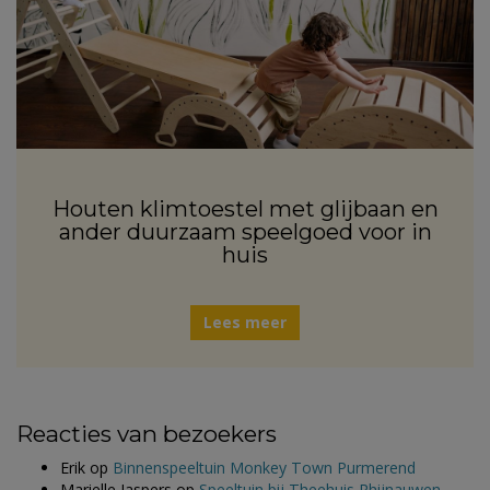
Houten klimtoestel met glijbaan en
ander duurzaam speelgoed voor in
huis
Lees meer
Reacties van bezoekers
Erik
op
Binnenspeeltuin Monkey Town Purmerend
Marielle Jaspers
op
Speeltuin bij Theehuis Rhijnauwen