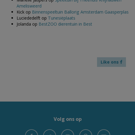
Amelisweerd
Kick
op
Binnenspeeltuin Ballorig Amsterdam Gaasperplas
Luciededelft
op
Tunesiëplaats
Jolanda
op
BestZOO dierentuin in Best
Like ons
Volg ons op