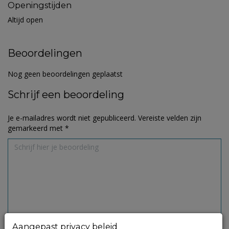
Openingstijden
Altijd open
Beoordelingen
Nog geen beoordelingen geplaatst
Schrijf een beoordeling
Je e-mailadres wordt niet gepubliceerd.
Vereiste velden zijn
gemarkeerd met
*
Aangepast privacy beleid