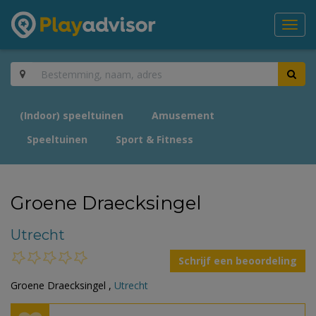
Toggl
navig
(Indoor) speeltuinen
Amusement
Speeltuinen
Sport & Fitness
Groene Draecksingel
Utrecht
Schrijf een beoordeling
Groene Draecksingel ,
Utrecht