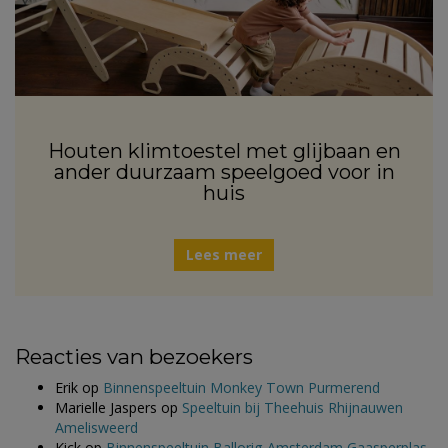
Houten klimtoestel met glijbaan en
ander duurzaam speelgoed voor in
huis
Lees meer
Reacties van bezoekers
Erik
op
Binnenspeeltuin Monkey Town Purmerend
Marielle Jaspers
op
Speeltuin bij Theehuis Rhijnauwen
Amelisweerd
Kick
op
Binnenspeeltuin Ballorig Amsterdam Gaasperplas