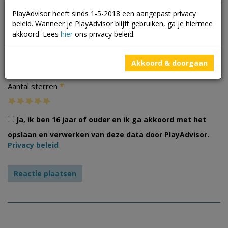
PlayAdvisor heeft sinds 1-5-2018 een aangepast privacy
beleid. Wanneer je PlayAdvisor blijft gebruiken, ga je hiermee
akkoord. Lees
hier
ons privacy beleid.
Foto's
Akkoord & doorgaan
*
Aantal sterren
Ja, ik ben 16 jaar of ouder en ik ga akkoord met het
opslaan en verwerken van deze data door PlayAdvisor.
Privacy beleid