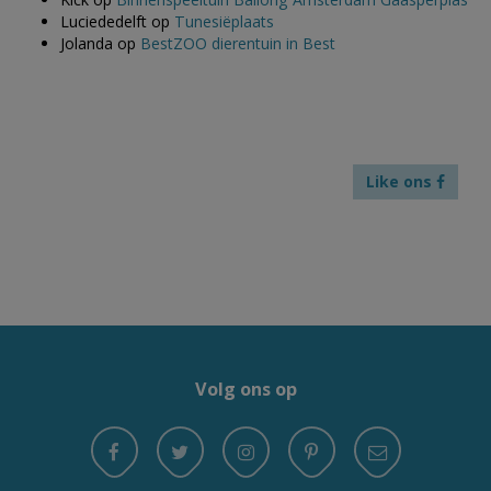
Luciededelft
op
Tunesiëplaats
Jolanda
op
BestZOO dierentuin in Best
Like ons
Volg ons op