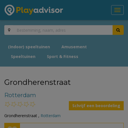
Toggl
navig
(Indoor) speeltuinen
Amusement
Speeltuinen
Sport & Fitness
Grondherenstraat
Rotterdam
Schrijf een beoordeling
Grondherenstraat ,
Rotterdam