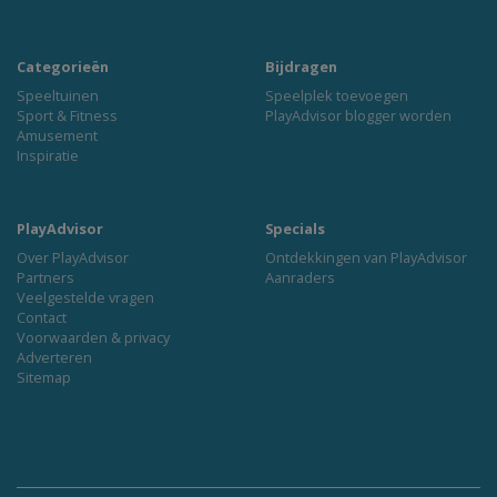
Categorieën
Bijdragen
Speeltuinen
Speelplek toevoegen
Sport & Fitness
PlayAdvisor blogger worden
Amusement
Inspiratie
PlayAdvisor
Specials
Over PlayAdvisor
Ontdekkingen van PlayAdvisor
Partners
Aanraders
Veelgestelde vragen
Contact
Voorwaarden & privacy
Adverteren
Sitemap