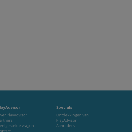
layAdvisor
Specials
ver PlayAdvisor
Ontdekkingen van
artners
PlayAdvisor
eelgestelde vragen
Aanraders
ontact