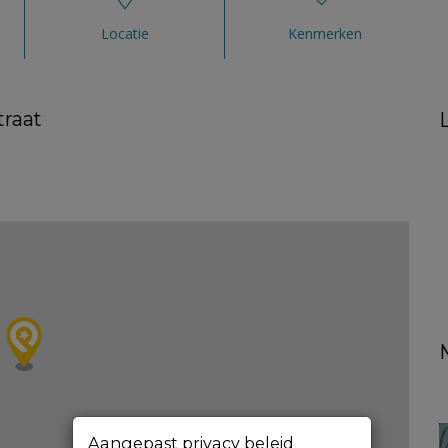
Locatie
Kenmerken
traat
Aangepast privacy beleid