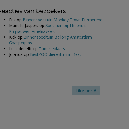
Reacties van bezoekers
Erik
op
Binnenspeeltuin Monkey Town Purmerend
Marielle Jaspers
op
Speeltuin bij Theehuis
Rhijnauwen Amelisweerd
Kick
op
Binnenspeeltuin Ballorig Amsterdam
Gaasperplas
Luciededelft
op
Tunesiëplaats
Jolanda
op
BestZOO dierentuin in Best
Like ons