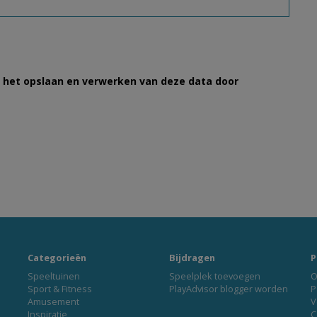
et het opslaan en verwerken van deze data door
Categorieën
Bijdragen
P
Speeltuinen
Speelplek toevoegen
O
Sport & Fitness
PlayAdvisor blogger worden
P
Amusement
V
Inspiratie
C