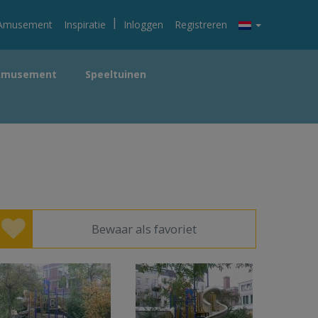
|
Amusement
Inspiratie
Inloggen
Registreren
Amusement
Speeltuinen
Bewaar als favoriet