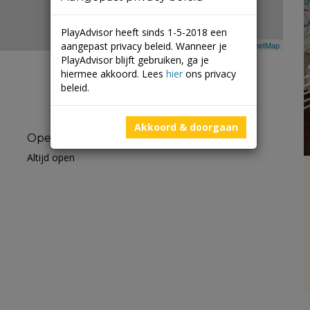
PlayAdvisor heeft sinds 1-5-2018 een
aangepast privacy beleid. Wanneer je
Leaflet
| ©
Mapbox
©
OpenStreetMap
PlayAdvisor blijft gebruiken, ga je
hiermee akkoord. Lees
hier
ons privacy
beleid.
Akkoord & doorgaan
Openingstijden
Altijd open