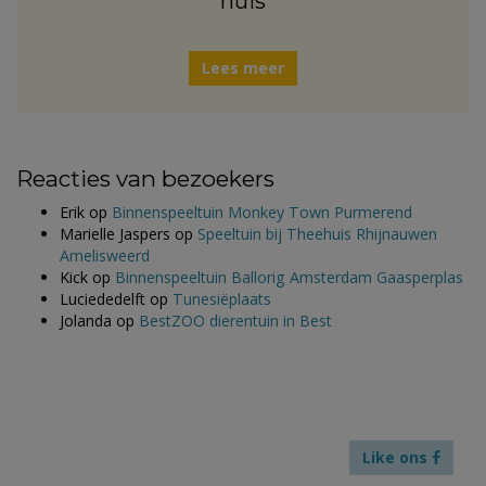
huis
Lees meer
Reacties van bezoekers
Erik
op
Binnenspeeltuin Monkey Town Purmerend
Marielle Jaspers
op
Speeltuin bij Theehuis Rhijnauwen
Amelisweerd
Kick
op
Binnenspeeltuin Ballorig Amsterdam Gaasperplas
Luciededelft
op
Tunesiëplaats
Jolanda
op
BestZOO dierentuin in Best
Like ons