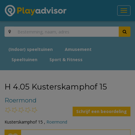
Toggl
navig
(Indoor) speeltuinen
Amusement
Speeltuinen
Sport & Fitness
H 4.05 Kusterskamphof 15
Roermond
Schrijf een beoordeling
Kusterskamphof 15 ,
Roermond