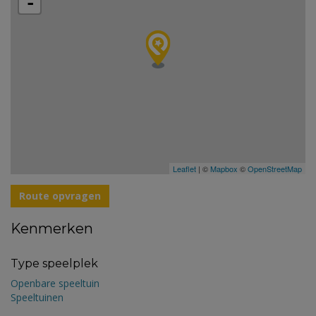
-
Leaflet
| ©
Mapbox
©
OpenStreetMap
Route opvragen
Kenmerken
Type speelplek
Openbare speeltuin
Speeltuinen