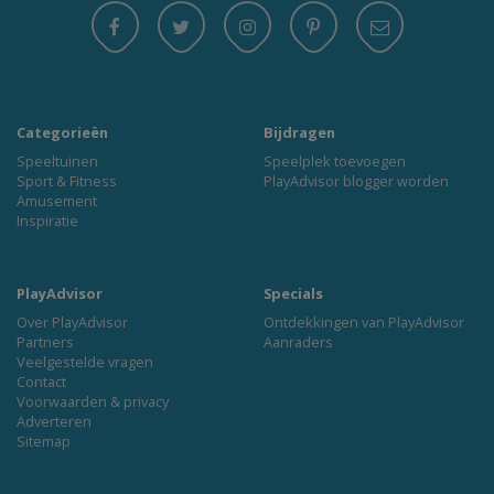
Categorieën
Bijdragen
Speeltuinen
Speelplek toevoegen
Sport & Fitness
PlayAdvisor blogger worden
Amusement
Inspiratie
PlayAdvisor
Specials
Over PlayAdvisor
Ontdekkingen van PlayAdvisor
Partners
Aanraders
Veelgestelde vragen
Contact
Voorwaarden & privacy
Adverteren
Sitemap