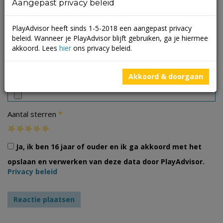
Aangepast privacy beleid
PlayAdvisor heeft sinds 1-5-2018 een aangepast privacy
beleid. Wanneer je PlayAdvisor blijft gebruiken, ga je hiermee
akkoord. Lees
hier
ons privacy beleid.
Foto's
Akkoord & doorgaan
*
Aantal sterren
Ja, ik ben 16 jaar of ouder en ik ga akkoord met het
opslaan en verwerken van deze data door PlayAdvisor.
Privacy beleid