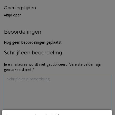
Openingstijden
Altijd open
Beoordelingen
Nog geen beoordelingen geplaatst
Schrijf een beoordeling
Je e-mailadres wordt niet gepubliceerd.
Vereiste velden zijn
gemarkeerd met
*