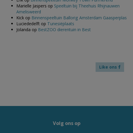
Marielle Jaspers
op
Speeltuin bij Theehuis Rhijnauwen
Amelisweerd
Kick
op
Binnenspeeltuin Ballorig Amsterdam Gaasperplas
Luciededelft
op
Tunesiëplaats
Jolanda
op
BestZOO dierentuin in Best
Like ons
Volg ons op