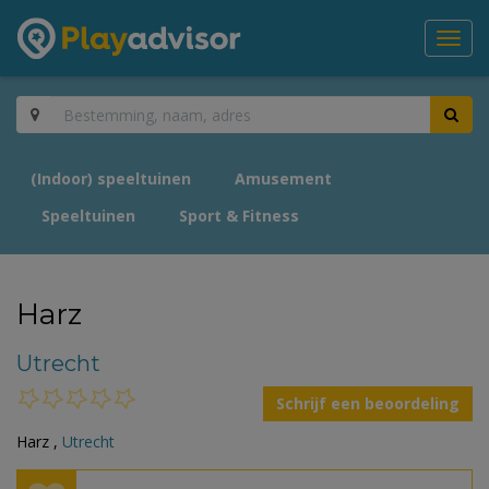
Toggl
navig
(Indoor) speeltuinen
Amusement
Speeltuinen
Sport & Fitness
Harz
Utrecht
Schrijf een beoordeling
Harz ,
Utrecht