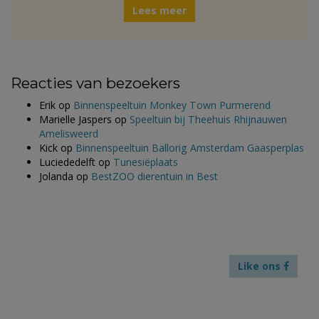
Lees meer
Reacties van bezoekers
Erik
op
Binnenspeeltuin Monkey Town Purmerend
Marielle Jaspers
op
Speeltuin bij Theehuis Rhijnauwen
Amelisweerd
Kick
op
Binnenspeeltuin Ballorig Amsterdam Gaasperplas
Luciededelft
op
Tunesiëplaats
Jolanda
op
BestZOO dierentuin in Best
Like ons