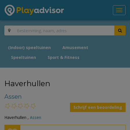
Toggl
navig
(Indoor) speeltuinen
Amusement
Speeltuinen
Sport & Fitness
Haverhullen
Assen
Schrijf een beoordeling
Haverhullen ,
Assen