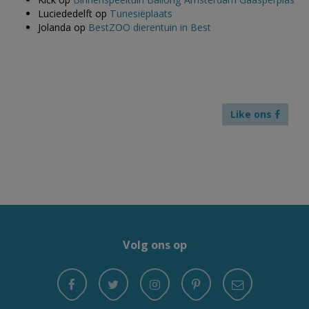
Luciededelft
op
Tunesiëplaats
Jolanda
op
BestZOO dierentuin in Best
Like ons
Volg ons op