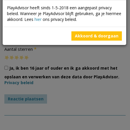
PlayAdvisor heeft sinds 1-5-2018 een aangepast privacy
beleid. Wanneer je PlayAdvisor blijft gebruiken, ga je hiermee
akkoord. Lees
hier
ons privacy beleid.
Foto's
Akkoord & doorgaan
*
Aantal sterren
Ja, ik ben 16 jaar of ouder en ik ga akkoord met het
opslaan en verwerken van deze data door PlayAdvisor.
Privacy beleid