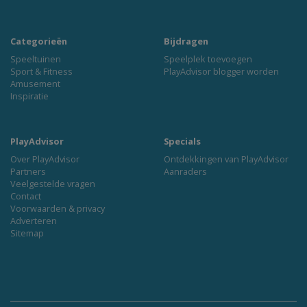
Categorieën
Bijdragen
Speeltuinen
Speelplek toevoegen
Sport & Fitness
PlayAdvisor blogger worden
Amusement
Inspiratie
PlayAdvisor
Specials
Over PlayAdvisor
Ontdekkingen van PlayAdvisor
Partners
Aanraders
Veelgestelde vragen
Contact
Voorwaarden & privacy
Adverteren
Sitemap