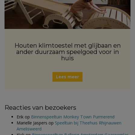
Houten klimtoestel met glijbaan en
ander duurzaam speelgoed voor in
huis
Lees meer
Reacties van bezoekers
Erik
op
Binnenspeeltuin Monkey Town Purmerend
Marielle Jaspers
op
Speeltuin bij Theehuis Rhijnauwen
Amelisweerd
Kick
op
Binnenspeeltuin Ballorig Amsterdam Gaasperplas