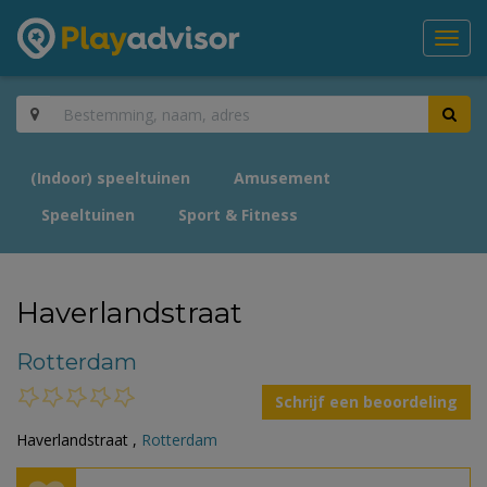
Toggl
navig
(Indoor) speeltuinen
Amusement
Speeltuinen
Sport & Fitness
Haverlandstraat
Rotterdam
Schrijf een beoordeling
Haverlandstraat ,
Rotterdam