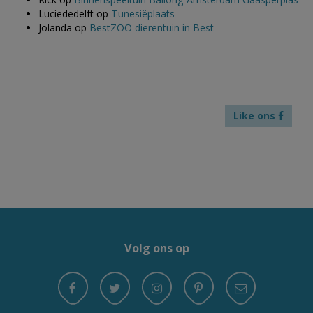
Luciededelft
op
Tunesiëplaats
Jolanda
op
BestZOO dierentuin in Best
Like ons
Volg ons op