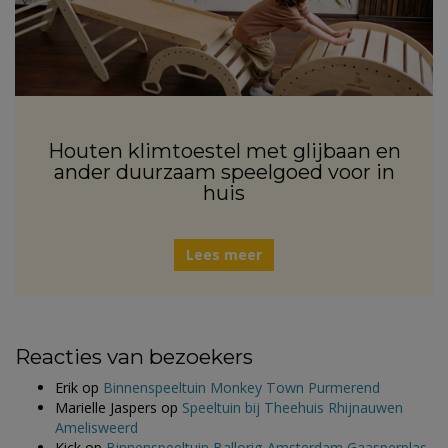
Houten klimtoestel met glijbaan en
ander duurzaam speelgoed voor in
huis
Lees meer
Reacties van bezoekers
Erik
op
Binnenspeeltuin Monkey Town Purmerend
Marielle Jaspers
op
Speeltuin bij Theehuis Rhijnauwen
Amelisweerd
Kick
op
Binnenspeeltuin Ballorig Amsterdam Gaasperplas