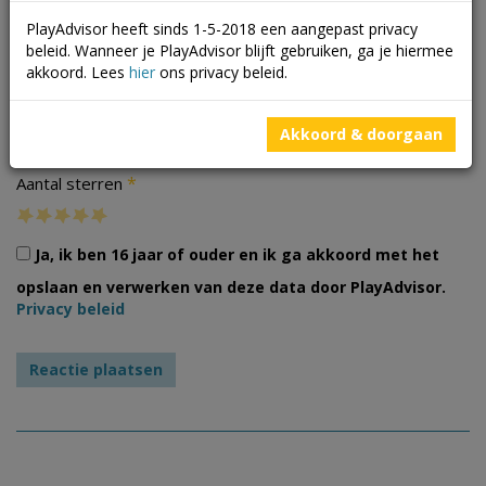
PlayAdvisor heeft sinds 1-5-2018 een aangepast privacy
beleid. Wanneer je PlayAdvisor blijft gebruiken, ga je hiermee
akkoord. Lees
hier
ons privacy beleid.
Foto's
Akkoord & doorgaan
*
Aantal sterren
Ja, ik ben 16 jaar of ouder en ik ga akkoord met het
opslaan en verwerken van deze data door PlayAdvisor.
Privacy beleid