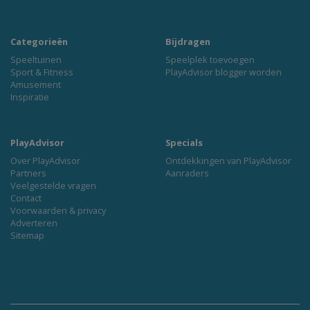
Categorieën
Bijdragen
Speeltuinen
Speelplek toevoegen
Sport & Fitness
PlayAdvisor blogger worden
Amusement
Inspiratie
PlayAdvisor
Specials
Over PlayAdvisor
Ontdekkingen van PlayAdvisor
Partners
Aanraders
Veelgestelde vragen
Contact
Voorwaarden & privacy
Adverteren
Sitemap