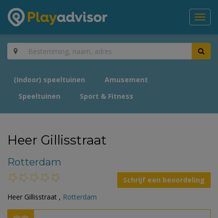
Toggl
navig
(Indoor) speeltuinen
Amusement
Speeltuinen
Sport & Fitness
Heer Gillisstraat
Rotterdam
Schrijf een beoordeling
Heer Gillisstraat ,
Rotterdam