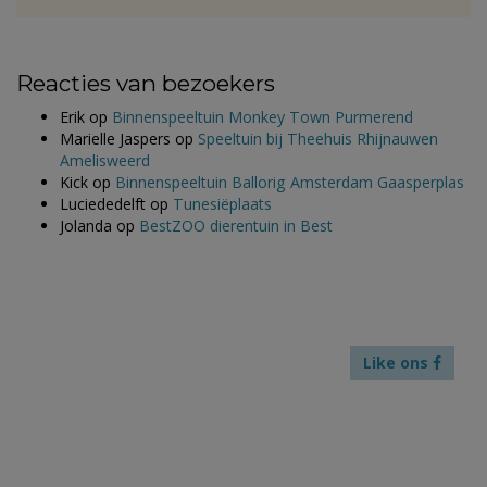
Reacties van bezoekers
Erik
op
Binnenspeeltuin Monkey Town Purmerend
Marielle Jaspers
op
Speeltuin bij Theehuis Rhijnauwen
Amelisweerd
Kick
op
Binnenspeeltuin Ballorig Amsterdam Gaasperplas
Luciededelft
op
Tunesiëplaats
Jolanda
op
BestZOO dierentuin in Best
Like ons