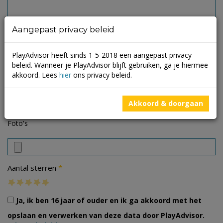
Aangepast privacy beleid
PlayAdvisor heeft sinds 1-5-2018 een aangepast privacy
beleid. Wanneer je PlayAdvisor blijft gebruiken, ga je hiermee
akkoord. Lees
hier
ons privacy beleid.
Akkoord & doorgaan
Foto's
*
Aantal sterren
Ja, ik ben 16 jaar of ouder en ik ga akkoord met het
opslaan en verwerken van deze data door PlayAdvisor.