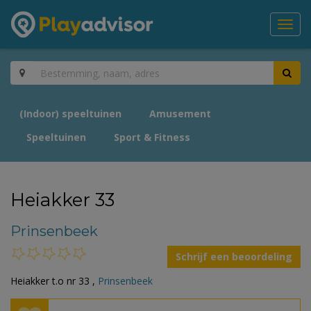
Toggl
navig
(Indoor) speeltuinen
Amusement
Speeltuinen
Sport & Fitness
Heiakker 33
Prinsenbeek
Schrijf een beoordeling
Heiakker t.o nr 33 ,
Prinsenbeek