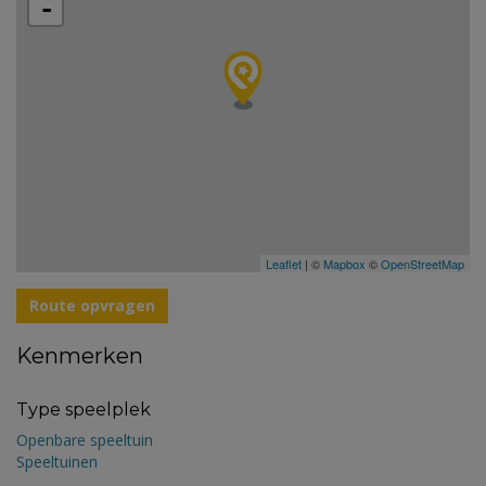
-
Leaflet
| ©
Mapbox
©
OpenStreetMap
Route opvragen
Kenmerken
Type speelplek
Openbare speeltuin
Speeltuinen