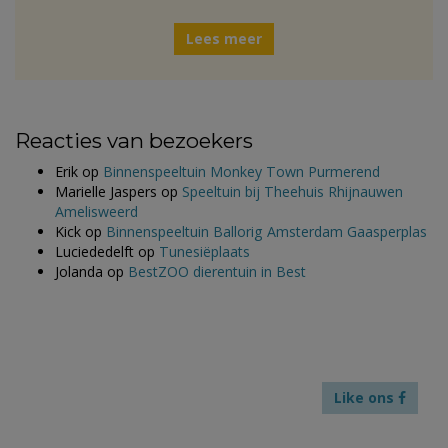
Lees meer
Reacties van bezoekers
Erik
op
Binnenspeeltuin Monkey Town Purmerend
Marielle Jaspers
op
Speeltuin bij Theehuis Rhijnauwen
Amelisweerd
Kick
op
Binnenspeeltuin Ballorig Amsterdam Gaasperplas
Luciededelft
op
Tunesiëplaats
Jolanda
op
BestZOO dierentuin in Best
Like ons