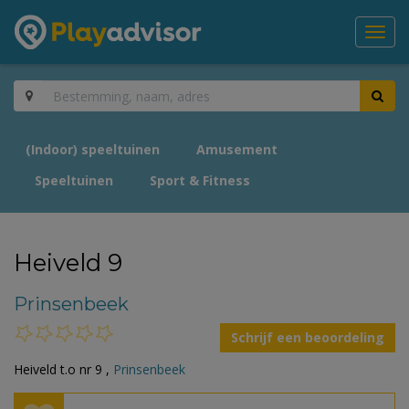
Toggl
navig
(Indoor) speeltuinen
Amusement
Speeltuinen
Sport & Fitness
Heiveld 9
Prinsenbeek
Schrijf een beoordeling
Heiveld t.o nr 9 ,
Prinsenbeek