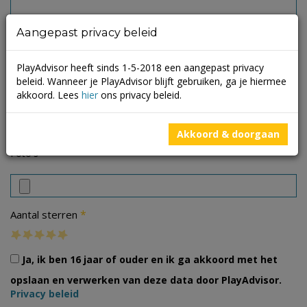
Aangepast privacy beleid
PlayAdvisor heeft sinds 1-5-2018 een aangepast privacy
beleid. Wanneer je PlayAdvisor blijft gebruiken, ga je hiermee
akkoord. Lees
hier
ons privacy beleid.
Akkoord & doorgaan
Foto's
*
Aantal sterren
Ja, ik ben 16 jaar of ouder en ik ga akkoord met het
opslaan en verwerken van deze data door PlayAdvisor.
Privacy beleid