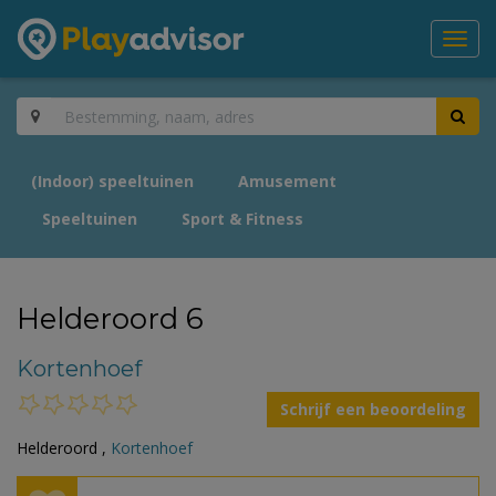
Toggl
navig
(Indoor) speeltuinen
Amusement
Speeltuinen
Sport & Fitness
Helderoord 6
Kortenhoef
Schrijf een beoordeling
Helderoord ,
Kortenhoef