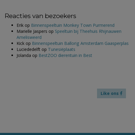
Reacties van bezoekers
Erik
op
Binnenspeeltuin Monkey Town Purmerend
Marielle Jaspers
op
Speeltuin bij Theehuis Rhijnauwen
Amelisweerd
Kick
op
Binnenspeeltuin Ballorig Amsterdam Gaasperplas
Luciededelft
op
Tunesiëplaats
Jolanda
op
BestZOO dierentuin in Best
Like ons