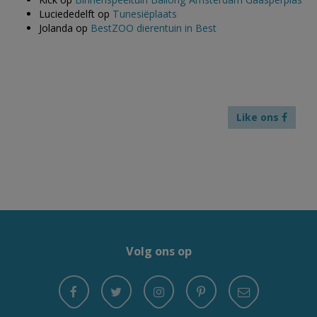
Luciededelft
op
Tunesiëplaats
Jolanda
op
BestZOO dierentuin in Best
Like ons
Volg ons op