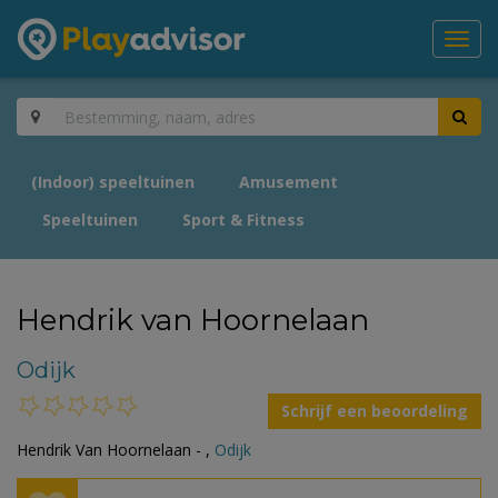
Toggl
navig
(Indoor) speeltuinen
Amusement
Speeltuinen
Sport & Fitness
Hendrik van Hoornelaan
Odijk
Schrijf een beoordeling
Hendrik Van Hoornelaan - ,
Odijk