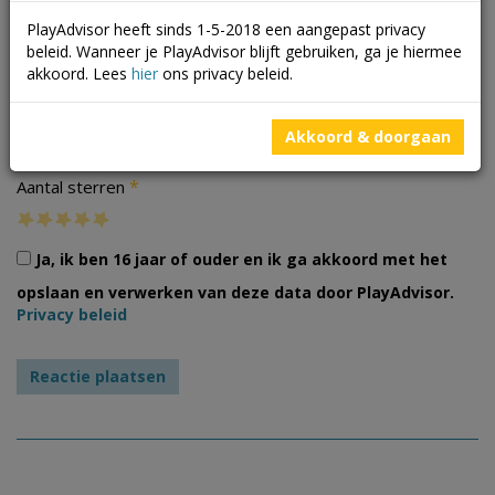
PlayAdvisor heeft sinds 1-5-2018 een aangepast privacy
beleid. Wanneer je PlayAdvisor blijft gebruiken, ga je hiermee
akkoord. Lees
hier
ons privacy beleid.
Foto's
Akkoord & doorgaan
*
Aantal sterren
Ja, ik ben 16 jaar of ouder en ik ga akkoord met het
opslaan en verwerken van deze data door PlayAdvisor.
Privacy beleid