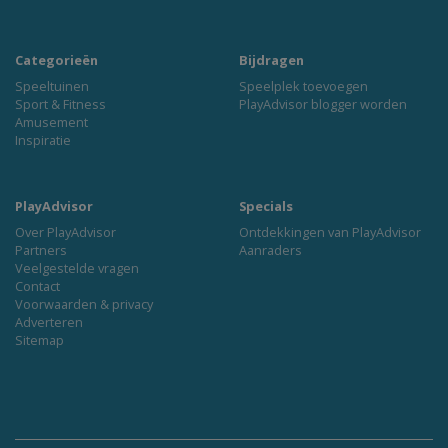
Categorieën
Bijdragen
Speeltuinen
Speelplek toevoegen
Sport & Fitness
PlayAdvisor blogger worden
Amusement
Inspiratie
PlayAdvisor
Specials
Over PlayAdvisor
Ontdekkingen van PlayAdvisor
Partners
Aanraders
Veelgestelde vragen
Contact
Voorwaarden & privacy
Adverteren
Sitemap