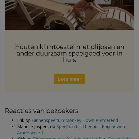
Houten klimtoestel met glijbaan en
ander duurzaam speelgoed voor in
huis
Lees meer
Reacties van bezoekers
Erik
op
Binnenspeeltuin Monkey Town Purmerend
Marielle Jaspers
op
Speeltuin bij Theehuis Rhijnauwen
Amelisweerd
Kick
op
Binnenspeeltuin Ballorig Amsterdam Gaasperplas