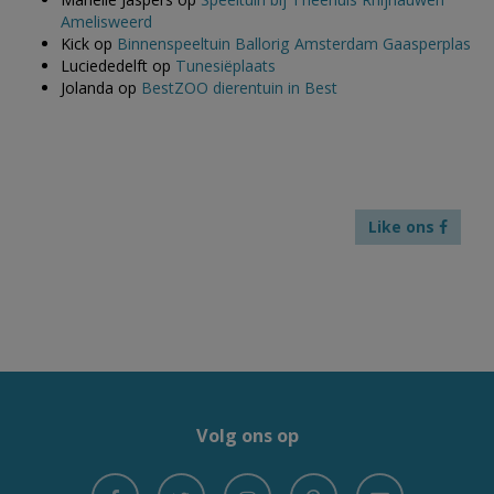
Amelisweerd
Kick
op
Binnenspeeltuin Ballorig Amsterdam Gaasperplas
Luciededelft
op
Tunesiëplaats
Jolanda
op
BestZOO dierentuin in Best
Like ons
Volg ons op