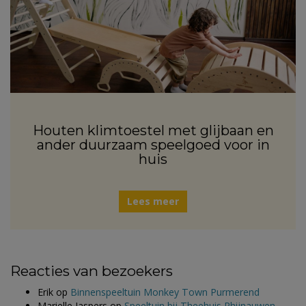
Houten klimtoestel met glijbaan en
ander duurzaam speelgoed voor in
huis
Lees meer
Reacties van bezoekers
Erik
op
Binnenspeeltuin Monkey Town Purmerend
Marielle Jaspers
op
Speeltuin bij Theehuis Rhijnauwen