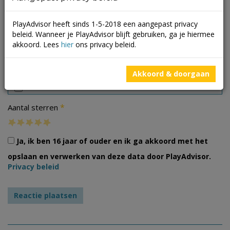
PlayAdvisor heeft sinds 1-5-2018 een aangepast privacy
beleid. Wanneer je PlayAdvisor blijft gebruiken, ga je hiermee
akkoord. Lees
hier
ons privacy beleid.
Foto's
Akkoord & doorgaan
*
Aantal sterren
Ja, ik ben 16 jaar of ouder en ik ga akkoord met het
opslaan en verwerken van deze data door PlayAdvisor.
Privacy beleid