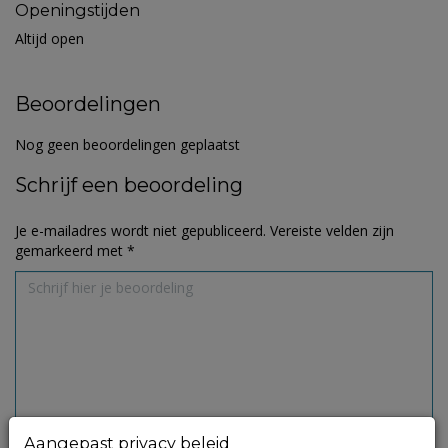
Openingstijden
Altijd open
Beoordelingen
Nog geen beoordelingen geplaatst
Schrijf een beoordeling
Je e-mailadres wordt niet gepubliceerd.
Vereiste velden zijn
gemarkeerd met
*
Aangepast privacy beleid