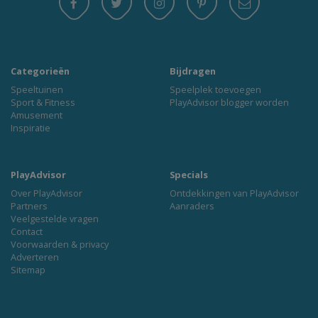
Categorieën
Bijdragen
Speeltuinen
Speelplek toevoegen
Sport & Fitness
PlayAdvisor blogger worden
Amusement
Inspiratie
PlayAdvisor
Specials
Over PlayAdvisor
Ontdekkingen van PlayAdvisor
Partners
Aanraders
Veelgestelde vragen
Contact
Voorwaarden & privacy
Adverteren
Sitemap