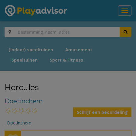
Toggl
navig
(Indoor) speeltuinen
Amusement
Speeltuinen
Sport & Fitness
Hercules
Doetinchem
Schrijf een beoordeling
,
Doetinchem