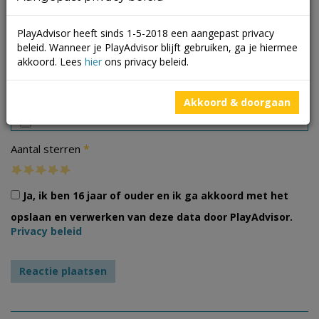
PlayAdvisor heeft sinds 1-5-2018 een aangepast privacy
beleid. Wanneer je PlayAdvisor blijft gebruiken, ga je hiermee
akkoord. Lees
hier
ons privacy beleid.
Foto's
Akkoord & doorgaan
*
Aantal sterren
Ja, ik ben 16 jaar of ouder en ik ga akkoord met het
opslaan en verwerken van deze data door PlayAdvisor.
Privacy beleid