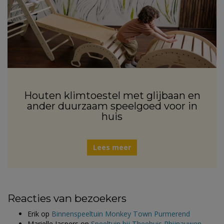
Houten klimtoestel met glijbaan en
ander duurzaam speelgoed voor in
huis
Lees meer
Reacties van bezoekers
Erik
op
Binnenspeeltuin Monkey Town Purmerend
Marielle Jaspers
op
Speeltuin bij Theehuis Rhijnauwen