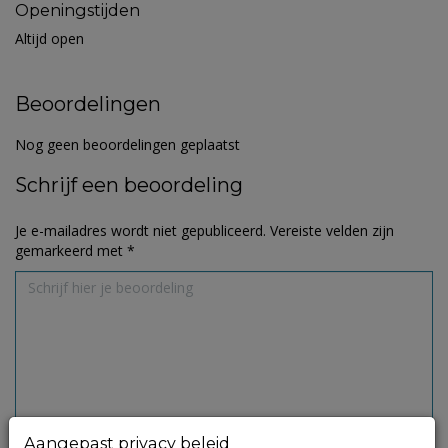
Openingstijden
Altijd open
Beoordelingen
Nog geen beoordelingen geplaatst
Schrijf een beoordeling
Je e-mailadres wordt niet gepubliceerd.
Vereiste velden zijn
gemarkeerd met
*
Aangepast privacy beleid