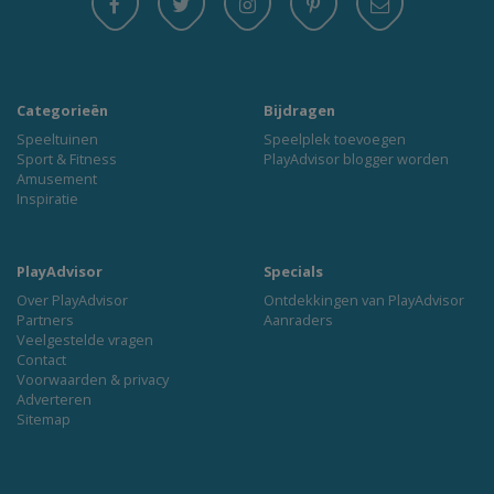
Categorieën
Bijdragen
Speeltuinen
Speelplek toevoegen
Sport & Fitness
PlayAdvisor blogger worden
Amusement
Inspiratie
PlayAdvisor
Specials
Over PlayAdvisor
Ontdekkingen van PlayAdvisor
Partners
Aanraders
Veelgestelde vragen
Contact
Voorwaarden & privacy
Adverteren
Sitemap