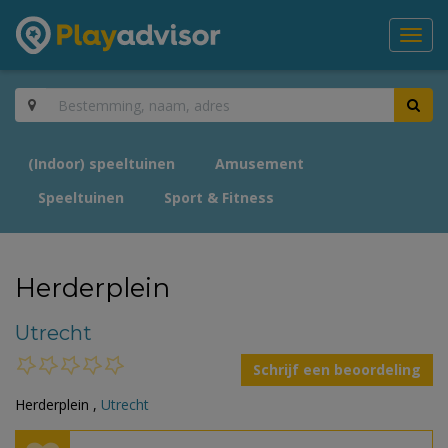
Toggl
navig
(Indoor) speeltuinen
Amusement
Speeltuinen
Sport & Fitness
Herderplein
Utrecht
Schrijf een beoordeling
Herderplein ,
Utrecht