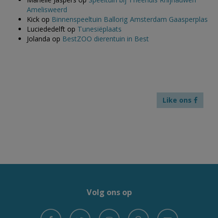
Amelisweerd
Kick
op
Binnenspeeltuin Ballorig Amsterdam Gaasperplas
Luciededelft
op
Tunesiëplaats
Jolanda
op
BestZOO dierentuin in Best
Like ons
Volg ons op