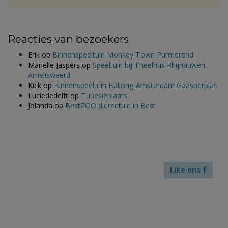
Reacties van bezoekers
Erik
op
Binnenspeeltuin Monkey Town Purmerend
Marielle Jaspers
op
Speeltuin bij Theehuis Rhijnauwen
Amelisweerd
Kick
op
Binnenspeeltuin Ballorig Amsterdam Gaasperplas
Luciededelft
op
Tunesiëplaats
Jolanda
op
BestZOO dierentuin in Best
Like ons