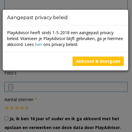
Aangepast privacy beleid
PlayAdvisor heeft sinds 1-5-2018 een aangepast privacy
beleid. Wanneer je PlayAdvisor blijft gebruiken, ga je hiermee
akkoord. Lees
hier
ons privacy beleid.
Akkoord & doorgaan
Foto's
*
Aantal sterren
Ja, ik ben 16 jaar of ouder en ik ga akkoord met het
opslaan en verwerken van deze data door PlayAdvisor.