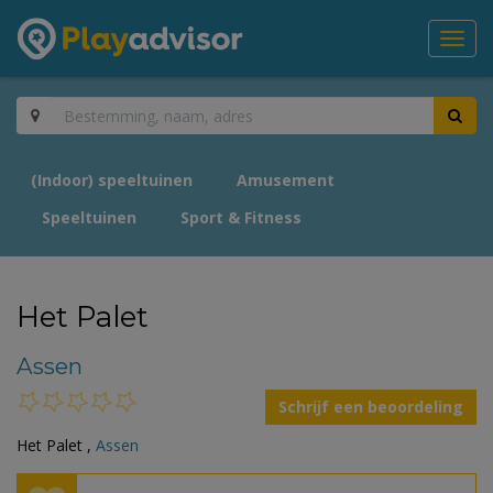
Toggl
navig
(Indoor) speeltuinen
Amusement
Speeltuinen
Sport & Fitness
Het Palet
Assen
Schrijf een beoordeling
Het Palet ,
Assen