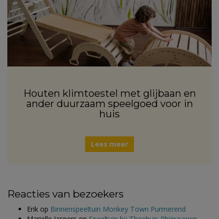
Houten klimtoestel met glijbaan en
ander duurzaam speelgoed voor in
huis
Lees meer
Reacties van bezoekers
Erik
op
Binnenspeeltuin Monkey Town Purmerend
Marielle Jaspers
op
Speeltuin bij Theehuis Rhijnauwen