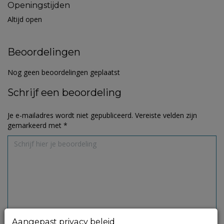
Openingstijden
Altijd open
Beoordelingen
Nog geen beoordelingen geplaatst
Schrijf een beoordeling
Je e-mailadres wordt niet gepubliceerd.
Vereiste velden zijn
gemarkeerd met
*
Aangepast privacy beleid