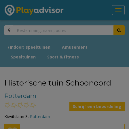
Toggl
navig
(Indoor) speeltuinen
Amusement
Speeltuinen
Sport & Fitness
Historische tuin Schoonoord
Rotterdam
Schrijf een beoordeling
Kievitslaan 8,
Rotterdam