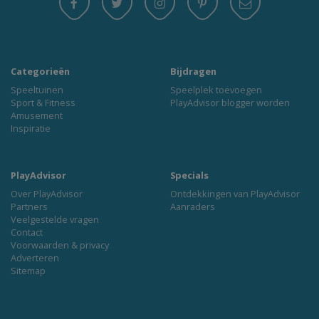
Categorieën
Bijdragen
Speeltuinen
Speelplek toevoegen
Sport & Fitness
PlayAdvisor blogger worden
Amusement
Inspiratie
PlayAdvisor
Specials
Over PlayAdvisor
Ontdekkingen van PlayAdvisor
Partners
Aanraders
Veelgestelde vragen
Contact
Voorwaarden & privacy
Adverteren
Sitemap