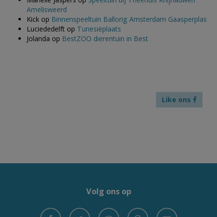
Amelisweerd
Kick
op
Binnenspeeltuin Ballorig Amsterdam Gaasperplas
Luciededelft
op
Tunesiëplaats
Jolanda
op
BestZOO dierentuin in Best
Like ons
Volg ons op