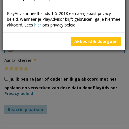
PlayAdvisor heeft sinds 1-5-2018 een aangepast privacy
beleid. Wanneer je PlayAdvisor blijft gebruiken, ga je hiermee
akkoord. Lees
hier
ons privacy beleid.
Foto's
Akkoord & doorgaan
*
Aantal sterren
Ja, ik ben 16 jaar of ouder en ik ga akkoord met het
opslaan en verwerken van deze data door PlayAdvisor.
Privacy beleid