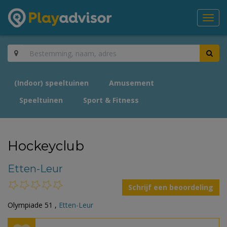
Toggl
navig
(Indoor) speeltuinen
Amusement
Speeltuinen
Sport & Fitness
Hockeyclub
Etten-Leur
Schrijf een beoordeling
Olympiade 51 ,
Etten-Leur