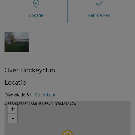
Locatie
Kenmerken
Over Hockeyclub
Locatie
Olympiade 51 ,
Etten-Leur
4.65693378521668151.564013764318474
+
-