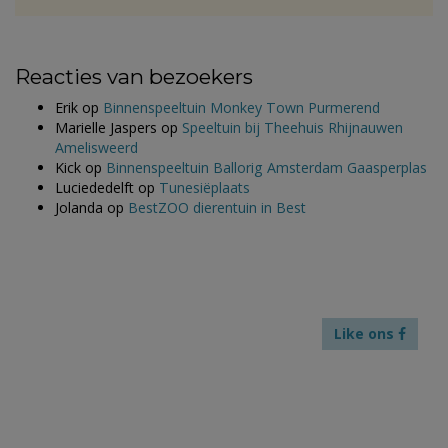
Reacties van bezoekers
Erik
op
Binnenspeeltuin Monkey Town Purmerend
Marielle Jaspers
op
Speeltuin bij Theehuis Rhijnauwen
Amelisweerd
Kick
op
Binnenspeeltuin Ballorig Amsterdam Gaasperplas
Luciededelft
op
Tunesiëplaats
Jolanda
op
BestZOO dierentuin in Best
Like ons