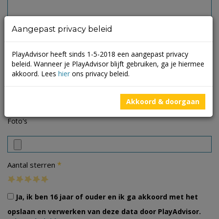
Aangepast privacy beleid
PlayAdvisor heeft sinds 1-5-2018 een aangepast privacy
beleid. Wanneer je PlayAdvisor blijft gebruiken, ga je hiermee
akkoord. Lees
hier
ons privacy beleid.
Akkoord & doorgaan
Foto's
*
Aantal sterren
Ja, ik ben 16 jaar of ouder en ik ga akkoord met het
opslaan en verwerken van deze data door PlayAdvisor.