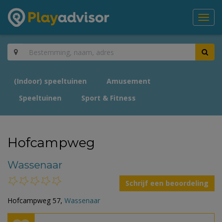
Toggl
navig
(Indoor) speeltuinen
Amusement
Speeltuinen
Sport & Fitness
Hofcampweg
Wassenaar
Schrijf een beoordeling
Hofcampweg 57,
Wassenaar