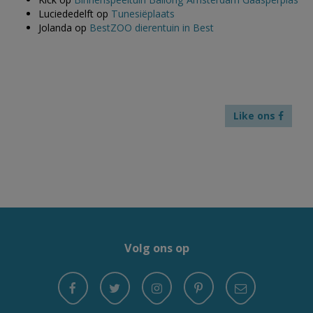
Luciededelft
op
Tunesiëplaats
Jolanda
op
BestZOO dierentuin in Best
Like ons
Volg ons op