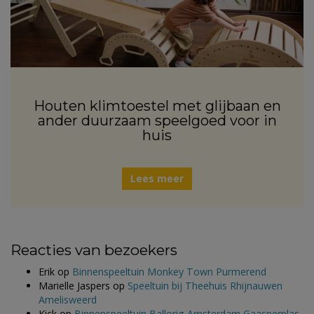
Houten klimtoestel met glijbaan en
ander duurzaam speelgoed voor in
huis
Lees meer
Reacties van bezoekers
Erik
op
Binnenspeeltuin Monkey Town Purmerend
Marielle Jaspers
op
Speeltuin bij Theehuis Rhijnauwen
Amelisweerd
Kick
op
Binnenspeeltuin Ballorig Amsterdam Gaasperplas