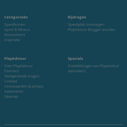
Categorieën
Bijdragen
Speeltuinen
Speelplek toevoegen
Sport & Fitness
PlayAdvisor blogger worden
Amusement
Inspiratie
PlayAdvisor
Specials
Over PlayAdvisor
Ontdekkingen van PlayAdvisor
Partners
Aanraders
Veelgestelde vragen
Contact
Voorwaarden & privacy
Adverteren
Sitemap