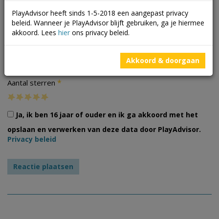
PlayAdvisor heeft sinds 1-5-2018 een aangepast privacy
beleid. Wanneer je PlayAdvisor blijft gebruiken, ga je hiermee
akkoord. Lees
hier
ons privacy beleid.
Foto's
Akkoord & doorgaan
*
Aantal sterren
Ja, ik ben 16 jaar of ouder en ik ga akkoord met het
opslaan en verwerken van deze data door PlayAdvisor.
Privacy beleid