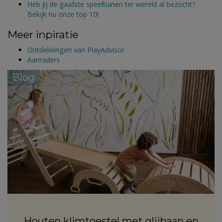
Heb jij de gaafste speeltuinen ter wereld al bezocht?
Bekijk nu onze top 10!
Meer inpiratie
Ontdekkingen van PlayAdvisor
Aanraders
Blog
Houten klimtoestel met glijbaan en