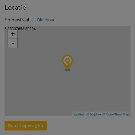
Locatie
Hofmastraat 1 ,
Oldehove
6.39337853.30294
+
-
Leaflet
| ©
Mapbox
©
OpenStreetMap
Route opvragen