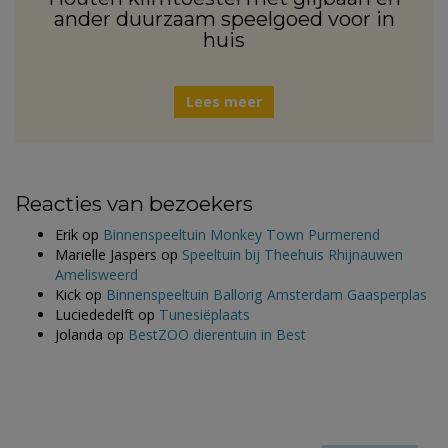
ander duurzaam speelgoed voor in
huis
Lees meer
Reacties van bezoekers
Erik
op
Binnenspeeltuin Monkey Town Purmerend
Marielle Jaspers
op
Speeltuin bij Theehuis Rhijnauwen
Amelisweerd
Kick
op
Binnenspeeltuin Ballorig Amsterdam Gaasperplas
Luciededelft
op
Tunesiëplaats
Jolanda
op
BestZOO dierentuin in Best