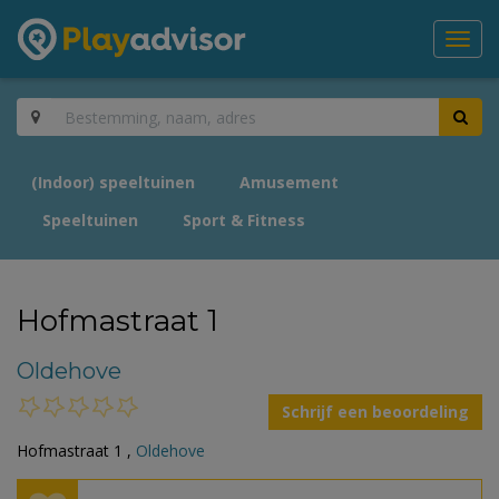
Toggl
navig
(Indoor) speeltuinen
Amusement
Speeltuinen
Sport & Fitness
Hofmastraat 1
Oldehove
Schrijf een beoordeling
Hofmastraat 1 ,
Oldehove