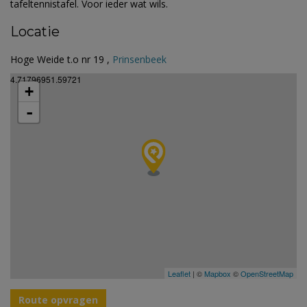
tafeltennistafel. Voor ieder wat wils.
Locatie
Hoge Weide t.o nr 19 ,
Prinsenbeek
4.71796951.59721
+
-
Leaflet
| ©
Mapbox
©
OpenStreetMap
Route opvragen