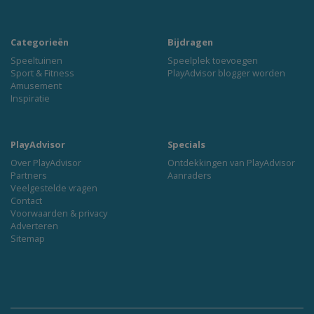
Categorieën
Bijdragen
Speeltuinen
Speelplek toevoegen
Sport & Fitness
PlayAdvisor blogger worden
Amusement
Inspiratie
PlayAdvisor
Specials
Over PlayAdvisor
Ontdekkingen van PlayAdvisor
Partners
Aanraders
Veelgestelde vragen
Contact
Voorwaarden & privacy
Adverteren
Sitemap