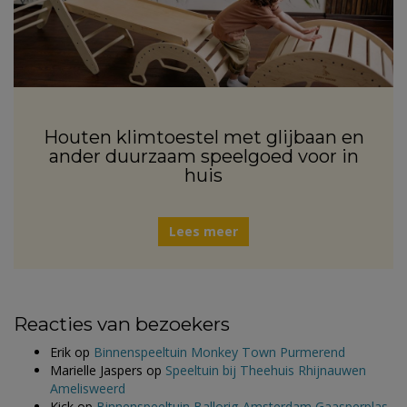
Houten klimtoestel met glijbaan en
ander duurzaam speelgoed voor in
huis
Lees meer
Reacties van bezoekers
Erik
op
Binnenspeeltuin Monkey Town Purmerend
Marielle Jaspers
op
Speeltuin bij Theehuis Rhijnauwen
Amelisweerd
Kick
op
Binnenspeeltuin Ballorig Amsterdam Gaasperplas