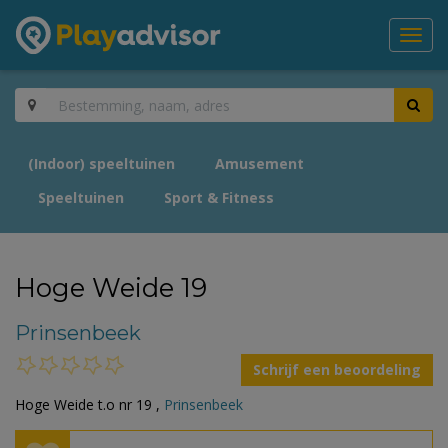
Toggl
navig
(Indoor) speeltuinen
Amusement
Speeltuinen
Sport & Fitness
Hoge Weide 19
Prinsenbeek
Schrijf een beoordeling
Hoge Weide t.o nr 19 ,
Prinsenbeek