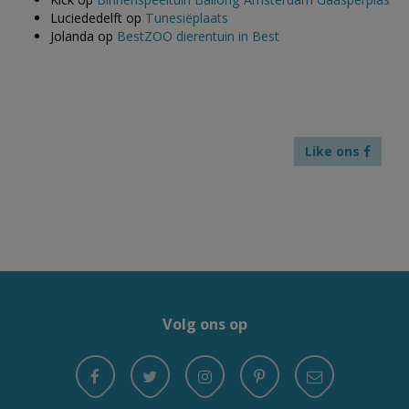
Luciededelft
op
Tunesiëplaats
Jolanda
op
BestZOO dierentuin in Best
Like ons
Volg ons op