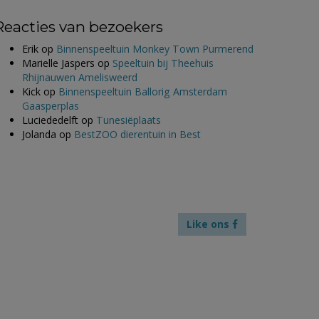
Reacties van bezoekers
Erik
op
Binnenspeeltuin Monkey Town Purmerend
Marielle Jaspers
op
Speeltuin bij Theehuis
Rhijnauwen Amelisweerd
Kick
op
Binnenspeeltuin Ballorig Amsterdam
Gaasperplas
Luciededelft
op
Tunesiëplaats
Jolanda
op
BestZOO dierentuin in Best
Like ons