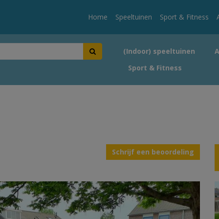
Home
Speeltuinen
Sport & Fitness
(Indoor) speeltuinen
Sport & Fitness
Schrijf een beoordeling