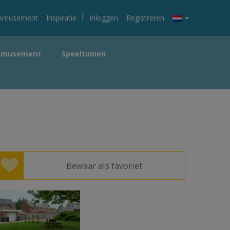
|
Amusement
Inspiratie
Inloggen
Registreren
Amusement
Speeltuinen
Bewaar als favoriet