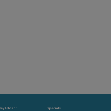
layAdvisor
Specials