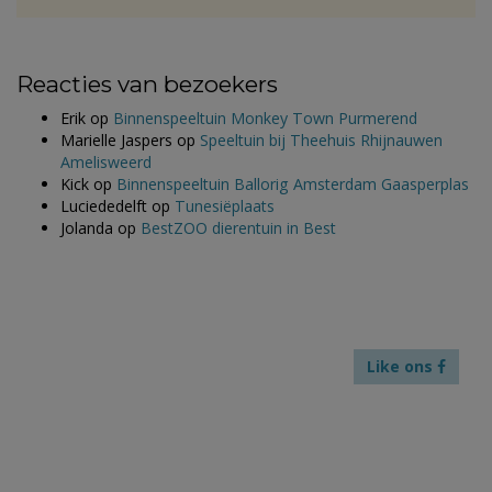
Reacties van bezoekers
Erik
op
Binnenspeeltuin Monkey Town Purmerend
Marielle Jaspers
op
Speeltuin bij Theehuis Rhijnauwen
Amelisweerd
Kick
op
Binnenspeeltuin Ballorig Amsterdam Gaasperplas
Luciededelft
op
Tunesiëplaats
Jolanda
op
BestZOO dierentuin in Best
Like ons