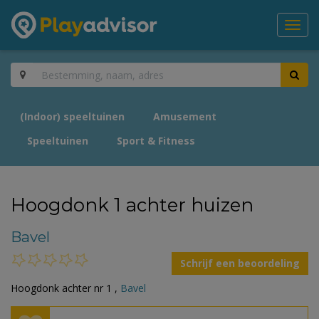
Toggl
navig
(Indoor) speeltuinen
Amusement
Speeltuinen
Sport & Fitness
Hoogdonk 1 achter huizen
Bavel
Schrijf een beoordeling
Hoogdonk achter nr 1 ,
Bavel