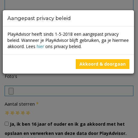
Aangepast privacy beleid
PlayAdvisor heeft sinds 1-5-2018 een aangepast privacy
beleid. Wanneer je PlayAdvisor blijft gebruiken, ga je hiermee
akkoord. Lees
hier
ons privacy beleid.
Akkoord & doorgaan
Foto's
*
Aantal sterren
Ja, ik ben 16 jaar of ouder en ik ga akkoord met het
opslaan en verwerken van deze data door PlayAdvisor.