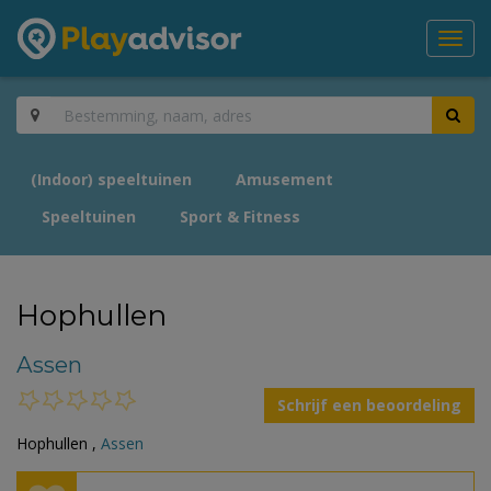
Toggl
navig
(Indoor) speeltuinen
Amusement
Speeltuinen
Sport & Fitness
Hophullen
Assen
Schrijf een beoordeling
Hophullen ,
Assen