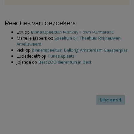
Reacties van bezoekers
Erik
op
Binnenspeeltuin Monkey Town Purmerend
Marielle Jaspers
op
Speeltuin bij Theehuis Rhijnauwen
Amelisweerd
Kick
op
Binnenspeeltuin Ballorig Amsterdam Gaasperplas
Luciededelft
op
Tunesiëplaats
Jolanda
op
BestZOO dierentuin in Best
Like ons