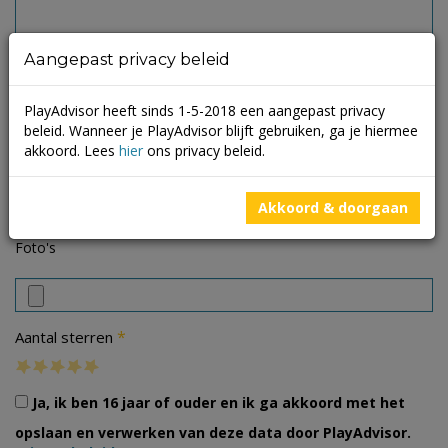
Aangepast privacy beleid
PlayAdvisor heeft sinds 1-5-2018 een aangepast privacy
beleid. Wanneer je PlayAdvisor blijft gebruiken, ga je hiermee
akkoord. Lees
hier
ons privacy beleid.
Akkoord & doorgaan
Foto's
*
Aantal sterren
Ja, ik ben 16 jaar of ouder en ik ga akkoord met het
opslaan en verwerken van deze data door PlayAdvisor.