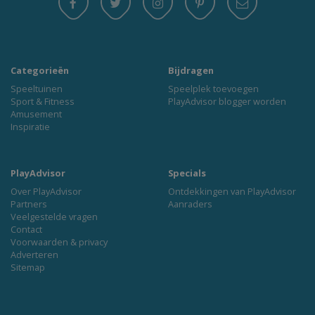
Categorieën
Bijdragen
Speeltuinen
Speelplek toevoegen
Sport & Fitness
PlayAdvisor blogger worden
Amusement
Inspiratie
PlayAdvisor
Specials
Over PlayAdvisor
Ontdekkingen van PlayAdvisor
Partners
Aanraders
Veelgestelde vragen
Contact
Voorwaarden & privacy
Adverteren
Sitemap