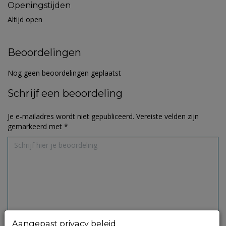
Openingstijden
Altijd open
Beoordelingen
Nog geen beoordelingen geplaatst
Schrijf een beoordeling
Je e-mailadres wordt niet gepubliceerd.
Vereiste velden zijn
gemarkeerd met
*
Aangepast privacy beleid