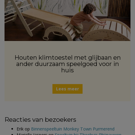
Houten klimtoestel met glijbaan en
ander duurzaam speelgoed voor in
huis
Lees meer
Reacties van bezoekers
Erik
op
Binnenspeeltuin Monkey Town Purmerend
Marielle Jaspers
op
Speeltuin bij Theehuis Rhijnauwen