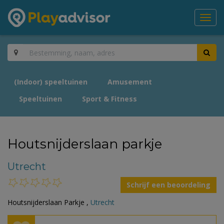
Toggl
navig
(Indoor) speeltuinen
Amusement
Speeltuinen
Sport & Fitness
Houtsnijderslaan parkje
Utrecht
Schrijf een beoordeling
Houtsnijderslaan Parkje ,
Utrecht