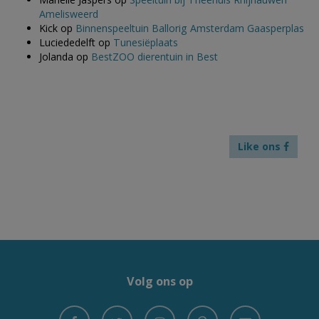
Amelisweerd
Kick
op
Binnenspeeltuin Ballorig Amsterdam Gaasperplas
Luciededelft
op
Tunesiëplaats
Jolanda
op
BestZOO dierentuin in Best
Like ons
Volg ons op