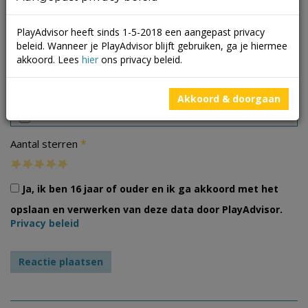
PlayAdvisor heeft sinds 1-5-2018 een aangepast privacy
beleid. Wanneer je PlayAdvisor blijft gebruiken, ga je hiermee
akkoord. Lees
hier
ons privacy beleid.
Foto's
Akkoord & doorgaan
*
Aantal sterren
Ja, ik ben 16 jaar of ouder en ik ga akkoord met het
opslaan en verwerken van deze data door PlayAdvisor.
Privacy beleid