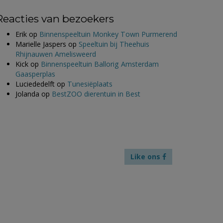
Reacties van bezoekers
Erik
op
Binnenspeeltuin Monkey Town Purmerend
Marielle Jaspers
op
Speeltuin bij Theehuis
Rhijnauwen Amelisweerd
Kick
op
Binnenspeeltuin Ballorig Amsterdam
Gaasperplas
Luciededelft
op
Tunesiëplaats
Jolanda
op
BestZOO dierentuin in Best
Like ons