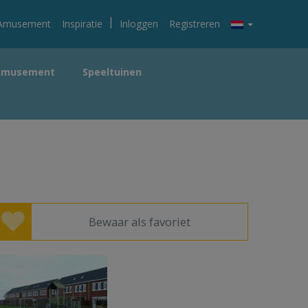
|
Amusement
Inspiratie
Inloggen
Registreren
Amusement
Speeltuinen
Bewaar als favoriet