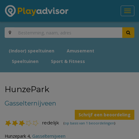
Toggl
navig
(Indoor) speeltuinen
Amusement
Speeltuinen
Sport & Fitness
HunzePark
Gasselternijveen
Schrijf een beoordeling
redelijk
(
op basis van 1 beoordelingen
)
Hunzepark 4,
Gasselternijveen