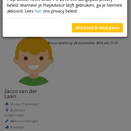
beleid. Wanneer je PlayAdvisor blijft gebruiken, ga je hiermee
akkoord. Lees
hier
ons privacy beleid.
Beoordelingen
Akkoord & doorgaan
Beoordeeld op 25 november 2014 om 11:01
Jacco van der
Laan
Niveau
1
bijdrager
0
plekken
toegevoegd
60
beoordelingen
0
nuttige