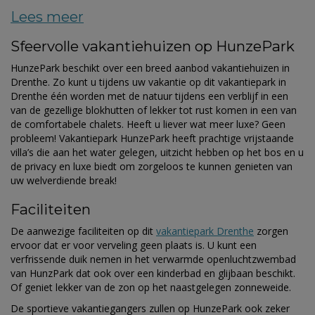
Lees meer
Sfeervolle vakantiehuizen op HunzePark
HunzePark beschikt over een breed aanbod vakantiehuizen in
Drenthe. Zo kunt u tijdens uw vakantie op dit vakantiepark in
Drenthe één worden met de natuur tijdens een verblijf in een
van de gezellige blokhutten of lekker tot rust komen in een van
de comfortabele chalets. Heeft u liever wat meer luxe? Geen
probleem! Vakantiepark HunzePark heeft prachtige vrijstaande
villa’s die aan het water gelegen, uitzicht hebben op het bos en u
de privacy en luxe biedt om zorgeloos te kunnen genieten van
uw welverdiende break!
Faciliteiten
De aanwezige faciliteiten op dit
vakantiepark Drenthe
zorgen
ervoor dat er voor verveling geen plaats is. U kunt een
verfrissende duik nemen in het verwarmde openluchtzwembad
van HunzPark dat ook over een kinderbad en glijbaan beschikt.
Of geniet lekker van de zon op het naastgelegen zonneweide.
De sportieve vakantiegangers zullen op HunzePark ook zeker