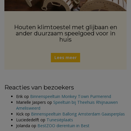
Houten klimtoestel met glijbaan en
ander duurzaam speelgoed voor in
huis
Lees meer
Reacties van bezoekers
Erik
op
Binnenspeeltuin Monkey Town Purmerend
Marielle Jaspers
op
Speeltuin bij Theehuis Rhijnauwen
Amelisweerd
Kick
op
Binnenspeeltuin Ballorig Amsterdam Gaasperplas
Luciededelft
op
Tunesiëplaats
Jolanda
op
BestZOO dierentuin in Best