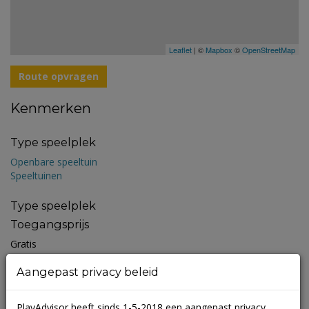
Leaflet
| ©
Mapbox
©
OpenStreetMap
Route opvragen
Kenmerken
Type speelplek
Openbare speeltuin
Speeltuinen
Type speelplek
Toegangsprijs
Gratis
Aangepast privacy beleid
Openingstijden
Altijd open
PlayAdvisor heeft sinds 1-5-2018 een aangepast privacy