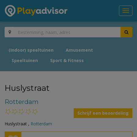
Toggl
navig
(Indoor) speeltuinen
Amusement
Speeltuinen
Sport & Fitness
Huslystraat
Rotterdam
Schrijf een beoordeling
Huslystraat ,
Rotterdam