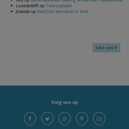
Luciededelft
op
Tunesiëplaats
Jolanda
op
BestZOO dierentuin in Best
Like ons
Volg ons op