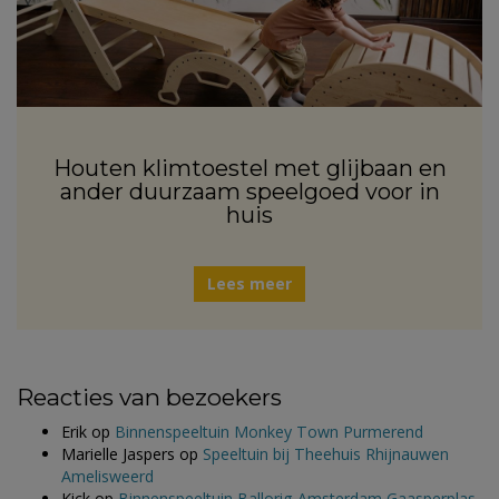
Houten klimtoestel met glijbaan en
ander duurzaam speelgoed voor in
huis
Lees meer
Reacties van bezoekers
Erik
op
Binnenspeeltuin Monkey Town Purmerend
Marielle Jaspers
op
Speeltuin bij Theehuis Rhijnauwen
Amelisweerd
Kick
op
Binnenspeeltuin Ballorig Amsterdam Gaasperplas