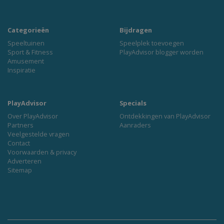
Categorieën
Bijdragen
Speeltuinen
Speelplek toevoegen
Sport & Fitness
PlayAdvisor blogger worden
Amusement
Inspiratie
PlayAdvisor
Specials
Over PlayAdvisor
Ontdekkingen van PlayAdvisor
Partners
Aanraders
Veelgestelde vragen
Contact
Voorwaarden & privacy
Adverteren
Sitemap