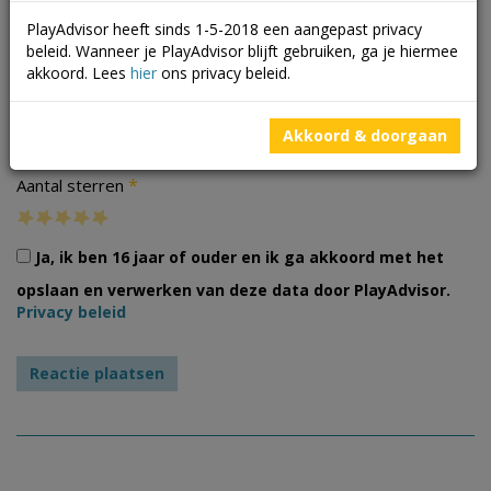
PlayAdvisor heeft sinds 1-5-2018 een aangepast privacy
beleid. Wanneer je PlayAdvisor blijft gebruiken, ga je hiermee
akkoord. Lees
hier
ons privacy beleid.
Foto's
Akkoord & doorgaan
*
Aantal sterren
Ja, ik ben 16 jaar of ouder en ik ga akkoord met het
opslaan en verwerken van deze data door PlayAdvisor.
Privacy beleid