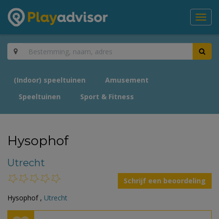
Toggl
navig
(Indoor) speeltuinen
Amusement
Speeltuinen
Sport & Fitness
Hysophof
Utrecht
Schrijf een beoordeling
Hysophof ,
Utrecht