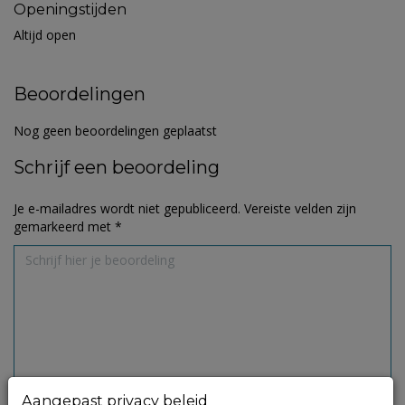
Openingstijden
Altijd open
Beoordelingen
Nog geen beoordelingen geplaatst
Schrijf een beoordeling
Je e-mailadres wordt niet gepubliceerd.
Vereiste velden zijn
gemarkeerd met
*
Aangepast privacy beleid