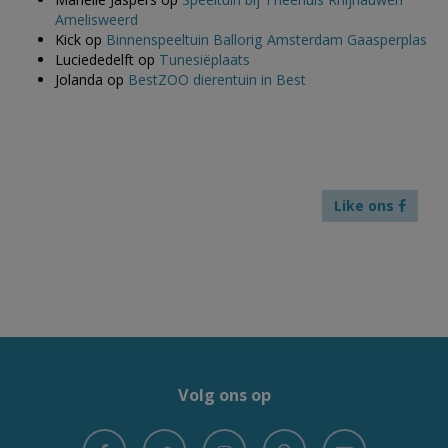
Amelisweerd
Kick
op
Binnenspeeltuin Ballorig Amsterdam Gaasperplas
Luciededelft
op
Tunesiëplaats
Jolanda
op
BestZOO dierentuin in Best
Like ons
Volg ons op