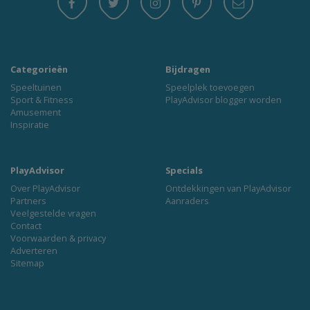
Categorieën
Bijdragen
Speeltuinen
Speelplek toevoegen
Sport & Fitness
PlayAdvisor blogger worden
Amusement
Inspiratie
PlayAdvisor
Specials
Over PlayAdvisor
Ontdekkingen van PlayAdvisor
Partners
Aanraders
Veelgestelde vragen
Contact
Voorwaarden & privacy
Adverteren
Sitemap