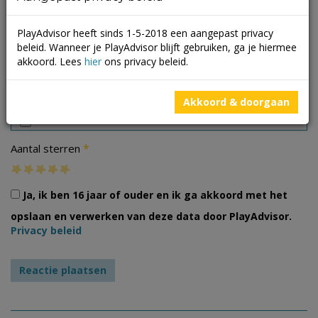
PlayAdvisor heeft sinds 1-5-2018 een aangepast privacy
beleid. Wanneer je PlayAdvisor blijft gebruiken, ga je hiermee
akkoord. Lees
hier
ons privacy beleid.
Foto's
Akkoord & doorgaan
*
Aantal sterren
Ja, ik ben 16 jaar of ouder en ik ga akkoord met het
opslaan en verwerken van deze data door PlayAdvisor.
Privacy beleid