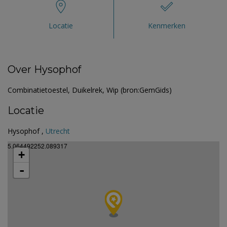
Locatie
Kenmerken
Over Hysophof
Combinatietoestel, Duikelrek, Wip (bron:GemGids)
Locatie
Hysophof ,
Utrecht
5.064492252.089317
+
-