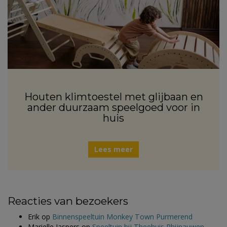
Houten klimtoestel met glijbaan en
ander duurzaam speelgoed voor in
huis
Lees meer
Reacties van bezoekers
Erik
op
Binnenspeeltuin Monkey Town Purmerend
Marielle Jaspers
op
Speeltuin bij Theehuis Rhijnauwen