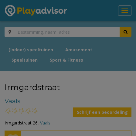
Toggl
navig
(Indoor) speeltuinen
Amusement
Speeltuinen
Sport & Fitness
Irmgardstraat
Vaals
Schrijf een beoordeling
Irmgardstraat 26,
Vaals