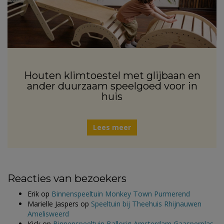
Houten klimtoestel met glijbaan en
ander duurzaam speelgoed voor in
huis
Lees meer
Reacties van bezoekers
Erik
op
Binnenspeeltuin Monkey Town Purmerend
Marielle Jaspers
op
Speeltuin bij Theehuis Rhijnauwen
Amelisweerd
Kick
op
Binnenspeeltuin Ballorig Amsterdam Gaasperplas