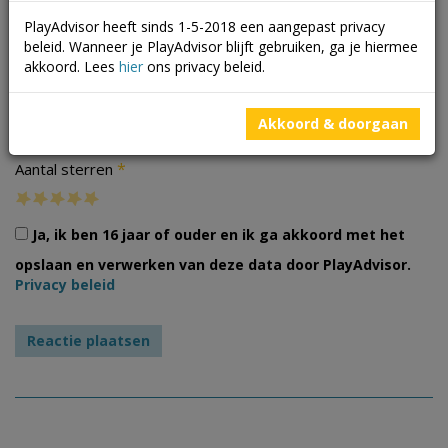
PlayAdvisor heeft sinds 1-5-2018 een aangepast privacy
beleid. Wanneer je PlayAdvisor blijft gebruiken, ga je hiermee
akkoord. Lees
hier
ons privacy beleid.
Foto's
Akkoord & doorgaan
*
Aantal sterren
Ja, ik ben 16 jaar of ouder en ik ga akkoord met het
opslaan en verwerken van deze data door PlayAdvisor.
Privacy beleid