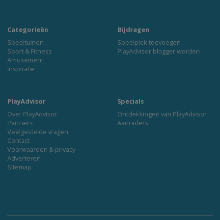
Categorieën
Bijdragen
Speeltuinen
Speelplek toevoegen
Sport & Fitness
PlayAdvisor blogger worden
Amusement
Inspiratie
PlayAdvisor
Specials
Over PlayAdvisor
Ontdekkingen van PlayAdvisor
Partners
Aanraders
Veelgestelde vragen
Contact
Voorwaarden & privacy
Adverteren
Sitemap