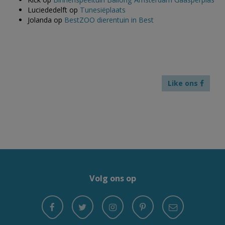
Luciededelft
op
Tunesiëplaats
Jolanda
op
BestZOO dierentuin in Best
Like ons
Volg ons op