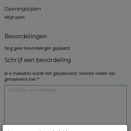
Openingstijden
Altijd open
Beoordelingen
Nog geen beoordelingen geplaatst
Schrijf een beoordeling
Je e-mailadres wordt niet gepubliceerd.
Vereiste velden zijn
gemarkeerd met
*