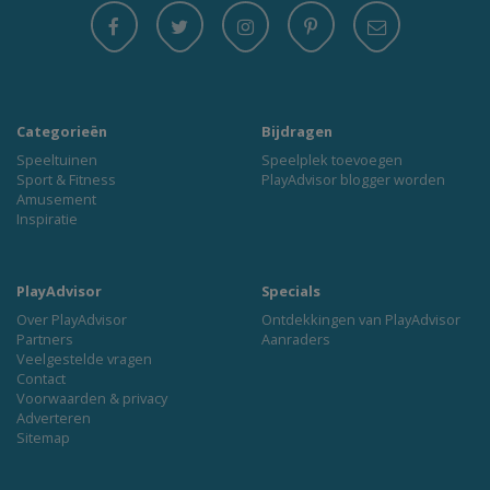
Categorieën
Bijdragen
Speeltuinen
Speelplek toevoegen
Sport & Fitness
PlayAdvisor blogger worden
Amusement
Inspiratie
PlayAdvisor
Specials
Over PlayAdvisor
Ontdekkingen van PlayAdvisor
Partners
Aanraders
Veelgestelde vragen
Contact
Voorwaarden & privacy
Adverteren
Sitemap