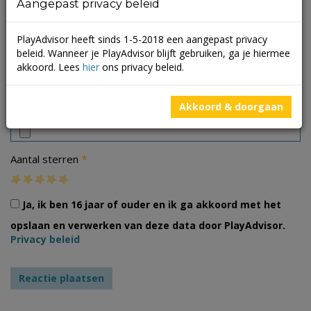
Aangepast privacy beleid
PlayAdvisor heeft sinds 1-5-2018 een aangepast privacy
beleid. Wanneer je PlayAdvisor blijft gebruiken, ga je hiermee
akkoord. Lees
hier
ons privacy beleid.
Foto's
Akkoord & doorgaan
*
Aantal sterren
Ja, ik ben 16 jaar of ouder en ik ga akkoord met het
opslaan en verwerken van deze data door PlayAdvisor.
Privacy beleid