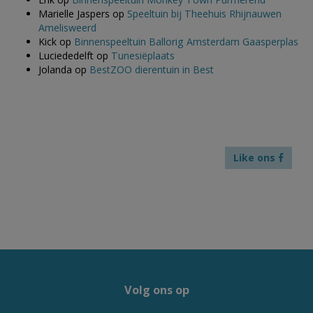
Marielle Jaspers
op
Speeltuin bij Theehuis Rhijnauwen
Amelisweerd
Kick
op
Binnenspeeltuin Ballorig Amsterdam Gaasperplas
Luciededelft
op
Tunesiëplaats
Jolanda
op
BestZOO dierentuin in Best
Like ons
Volg ons op