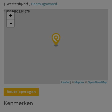
J. Westerdijkerf ,
Heerhugowaard
4.83036952.64576
+
-
Leaflet
| ©
Mapbox
©
OpenStreetMap
Route opvragen
Kenmerken