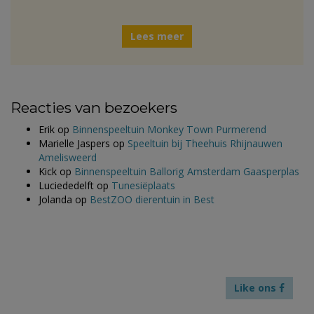
Lees meer
Reacties van bezoekers
Erik
op
Binnenspeeltuin Monkey Town Purmerend
Marielle Jaspers
op
Speeltuin bij Theehuis Rhijnauwen
Amelisweerd
Kick
op
Binnenspeeltuin Ballorig Amsterdam Gaasperplas
Luciededelft
op
Tunesiëplaats
Jolanda
op
BestZOO dierentuin in Best
Like ons