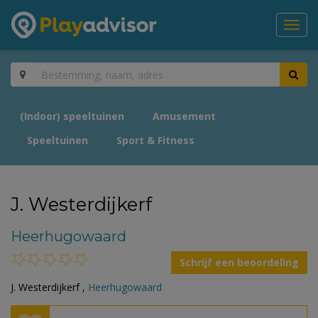
Toggl
navig
(Indoor) speeltuinen
Amusement
Speeltuinen
Sport & Fitness
J. Westerdijkerf
Heerhugowaard
Schrijf een beoordeling
J. Westerdijkerf ,
Heerhugowaard