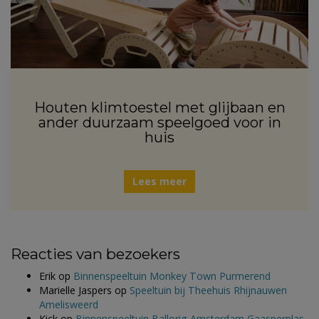
Houten klimtoestel met glijbaan en
ander duurzaam speelgoed voor in
huis
Lees meer
Reacties van bezoekers
Erik
op
Binnenspeeltuin Monkey Town Purmerend
Marielle Jaspers
op
Speeltuin bij Theehuis Rhijnauwen
Amelisweerd
Kick
op
Binnenspeeltuin Ballorig Amsterdam Gaasperplas