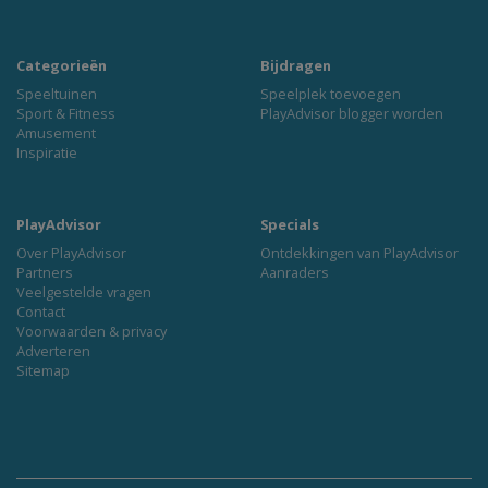
Categorieën
Bijdragen
Speeltuinen
Speelplek toevoegen
Sport & Fitness
PlayAdvisor blogger worden
Amusement
Inspiratie
PlayAdvisor
Specials
Over PlayAdvisor
Ontdekkingen van PlayAdvisor
Partners
Aanraders
Veelgestelde vragen
Contact
Voorwaarden & privacy
Adverteren
Sitemap