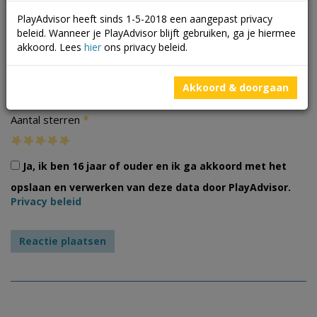
PlayAdvisor heeft sinds 1-5-2018 een aangepast privacy
beleid. Wanneer je PlayAdvisor blijft gebruiken, ga je hiermee
akkoord. Lees
hier
ons privacy beleid.
Foto's
Akkoord & doorgaan
*
Aantal sterren
Ja, ik ben 16 jaar of ouder en ik ga akkoord met het
opslaan en verwerken van deze data door PlayAdvisor.
Privacy beleid