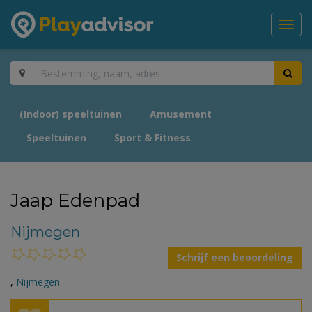
Toggl
navig
(Indoor) speeltuinen
Amusement
Speeltuinen
Sport & Fitness
Jaap Edenpad
Nijmegen
Schrijf een beoordeling
,
Nijmegen