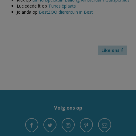
Luciededelft
op
Tunesiëplaats
Jolanda
op
BestZOO dierentuin in Best
Like ons
Volg ons op