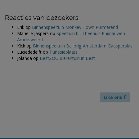
Reacties van bezoekers
Erik
op
Binnenspeeltuin Monkey Town Purmerend
Marielle Jaspers
op
Speeltuin bij Theehuis Rhijnauwen
Amelisweerd
Kick
op
Binnenspeeltuin Ballorig Amsterdam Gaasperplas
Luciededelft
op
Tunesiëplaats
Jolanda
op
BestZOO dierentuin in Best
Like ons