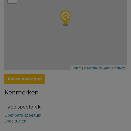
Leaflet
| ©
Mapbox
©
OpenStreetMap
Route opvragen
Kenmerken
Type speelplek
Openbare speeltuin
Speeltuinen