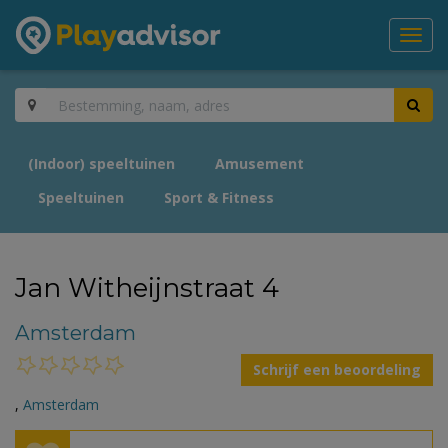
Toggl
navig
(Indoor) speeltuinen
Amusement
Speeltuinen
Sport & Fitness
Jan Witheijnstraat 4
Amsterdam
Schrijf een beoordeling
,
Amsterdam