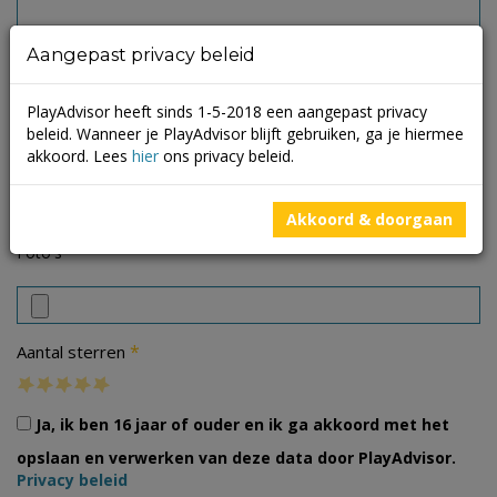
Aangepast privacy beleid
PlayAdvisor heeft sinds 1-5-2018 een aangepast privacy
beleid. Wanneer je PlayAdvisor blijft gebruiken, ga je hiermee
akkoord. Lees
hier
ons privacy beleid.
Akkoord & doorgaan
Foto's
*
Aantal sterren
Ja, ik ben 16 jaar of ouder en ik ga akkoord met het
opslaan en verwerken van deze data door PlayAdvisor.
Privacy beleid