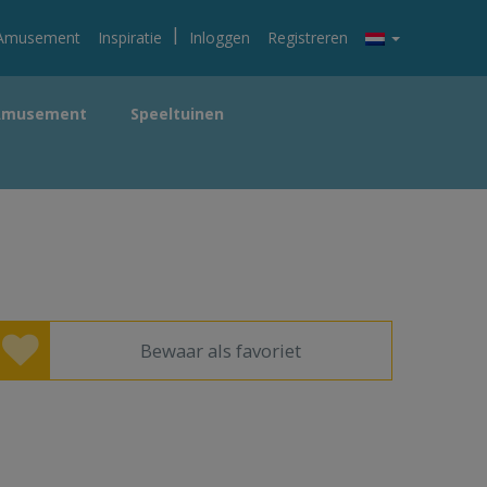
|
Amusement
Inspiratie
Inloggen
Registreren
Amusement
Speeltuinen
Bewaar als favoriet