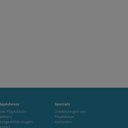
layAdvisor
Specials
ver PlayAdvisor
Ontdekkingen van
artners
PlayAdvisor
eelgestelde vragen
Aanraders
ontact