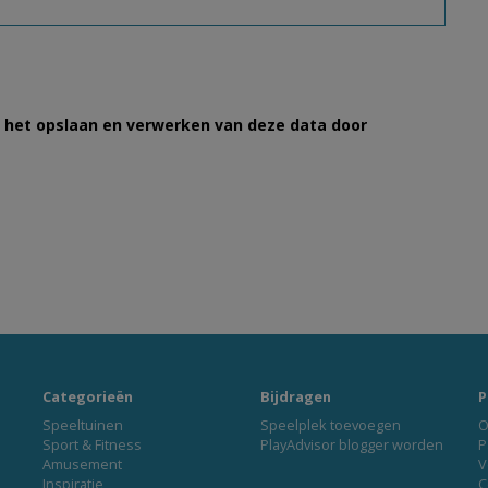
et het opslaan en verwerken van deze data door
Categorieën
Bijdragen
P
Speeltuinen
Speelplek toevoegen
O
Sport & Fitness
PlayAdvisor blogger worden
P
Amusement
V
Inspiratie
C