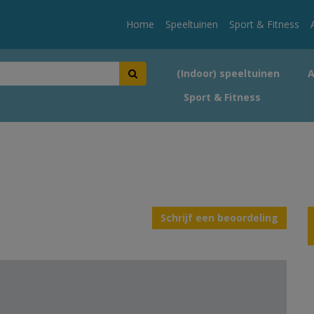
Home
Speeltuinen
Sport & Fitness
(Indoor) speeltuinen
Sport & Fitness
Schrijf een beoordeling