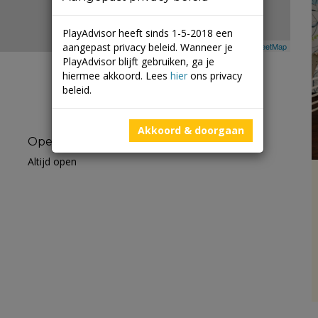
PlayAdvisor heeft sinds 1-5-2018 een
aangepast privacy beleid. Wanneer je
Leaflet
| ©
Mapbox
©
OpenStreetMap
PlayAdvisor blijft gebruiken, ga je
hiermee akkoord. Lees
hier
ons privacy
beleid.
Akkoord & doorgaan
Openingstijden
Altijd open