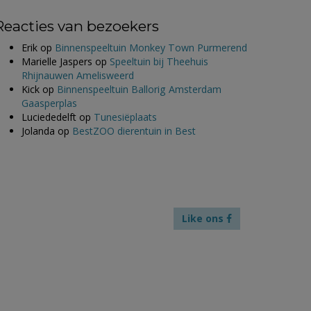
Reacties van bezoekers
Erik
op
Binnenspeeltuin Monkey Town Purmerend
Marielle Jaspers
op
Speeltuin bij Theehuis
Rhijnauwen Amelisweerd
Kick
op
Binnenspeeltuin Ballorig Amsterdam
Gaasperplas
Luciededelft
op
Tunesiëplaats
Jolanda
op
BestZOO dierentuin in Best
Like ons