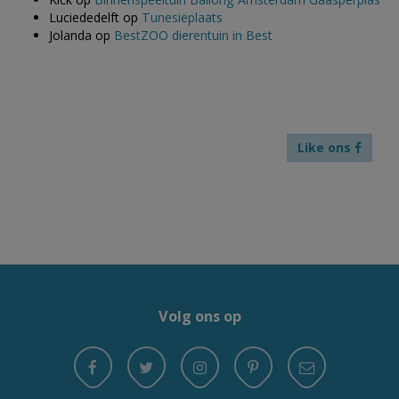
Luciededelft
op
Tunesiëplaats
Jolanda
op
BestZOO dierentuin in Best
Like ons
Volg ons op