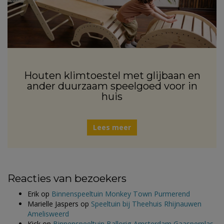
Houten klimtoestel met glijbaan en
ander duurzaam speelgoed voor in
huis
Lees meer
Reacties van bezoekers
Erik
op
Binnenspeeltuin Monkey Town Purmerend
Marielle Jaspers
op
Speeltuin bij Theehuis Rhijnauwen
Amelisweerd
Kick
op
Binnenspeeltuin Ballorig Amsterdam Gaasperplas