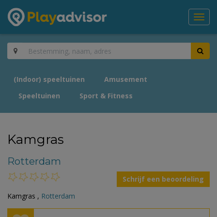
Toggl
navig
(Indoor) speeltuinen
Amusement
Speeltuinen
Sport & Fitness
Kamgras
Rotterdam
Schrijf een beoordeling
Kamgras ,
Rotterdam