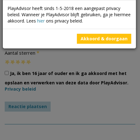
PlayAdvisor heeft sinds 1-5-2018 een aangepast privacy
beleid. Wanneer je PlayAdvisor blijft gebruiken, ga je hiermee
akkoord. Lees
hier
ons privacy beleid.
Foto's
Akkoord & doorgaan
*
Aantal sterren
Ja, ik ben 16 jaar of ouder en ik ga akkoord met het
opslaan en verwerken van deze data door PlayAdvisor.
Privacy beleid