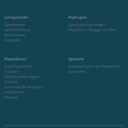
Categorieën
Bijdragen
Speeltuinen
Speelplek toevoegen
Sport & Fitness
PlayAdvisor blogger worden
Amusement
Inspiratie
PlayAdvisor
Specials
Over PlayAdvisor
Ontdekkingen van PlayAdvisor
Partners
Aanraders
Veelgestelde vragen
Contact
Voorwaarden & privacy
Adverteren
Sitemap