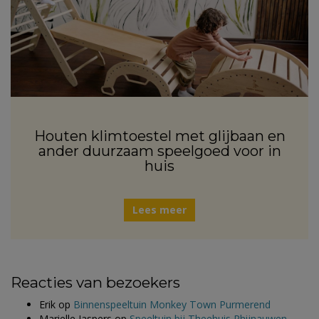
Houten klimtoestel met glijbaan en
ander duurzaam speelgoed voor in
huis
Lees meer
Reacties van bezoekers
Erik
op
Binnenspeeltuin Monkey Town Purmerend
Marielle Jaspers
op
Speeltuin bij Theehuis Rhijnauwen