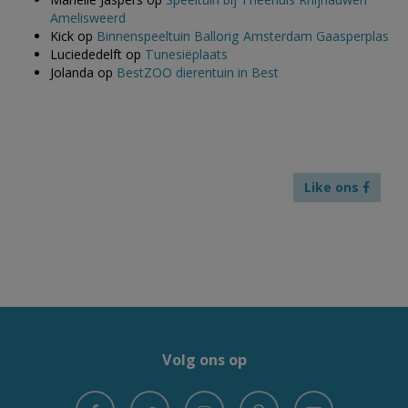
Amelisweerd
Kick
op
Binnenspeeltuin Ballorig Amsterdam Gaasperplas
Luciededelft
op
Tunesiëplaats
Jolanda
op
BestZOO dierentuin in Best
Like ons
Volg ons op