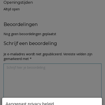
Openingstijden
Altijd open
Beoordelingen
Nog geen beoordelingen geplaatst
Schrijf een beoordeling
Je e-mailadres wordt niet gepubliceerd.
Vereiste velden zijn
gemarkeerd met
*
Aangepast privacy beleid