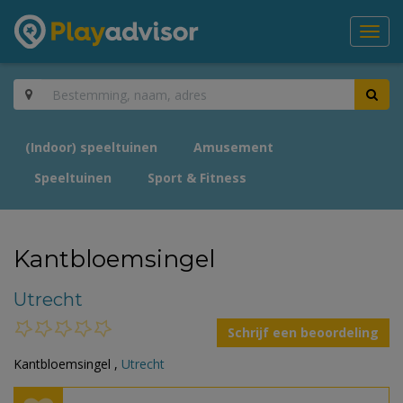
Toggl
navig
(Indoor) speeltuinen
Amusement
Speeltuinen
Sport & Fitness
Kantbloemsingel
Utrecht
Schrijf een beoordeling
Kantbloemsingel ,
Utrecht