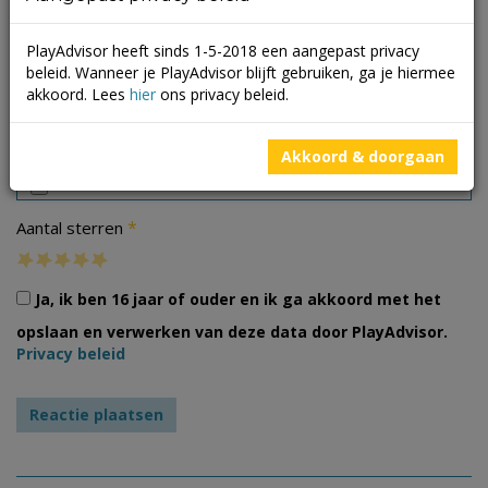
PlayAdvisor heeft sinds 1-5-2018 een aangepast privacy
beleid. Wanneer je PlayAdvisor blijft gebruiken, ga je hiermee
akkoord. Lees
hier
ons privacy beleid.
Foto's
Akkoord & doorgaan
*
Aantal sterren
Ja, ik ben 16 jaar of ouder en ik ga akkoord met het
opslaan en verwerken van deze data door PlayAdvisor.
Privacy beleid