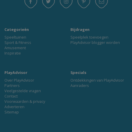
Categorieën
Bijdragen
Speeltuinen
Speelplek toevoegen
Sport & Fitness
PlayAdvisor blogger worden
Amusement
Inspiratie
PlayAdvisor
Specials
Over PlayAdvisor
Ontdekkingen van PlayAdvisor
Partners
Aanraders
Veelgestelde vragen
Contact
Voorwaarden & privacy
Adverteren
Sitemap