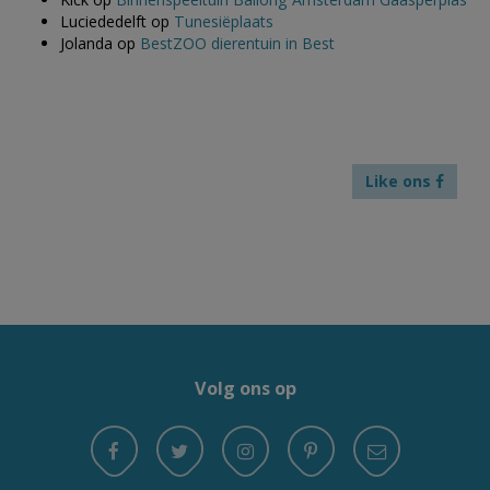
Luciededelft
op
Tunesiëplaats
Jolanda
op
BestZOO dierentuin in Best
Like ons
Volg ons op