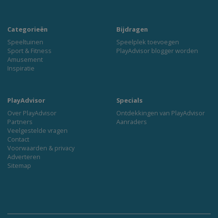
Categorieën
Bijdragen
Speeltuinen
Speelplek toevoegen
Sport & Fitness
PlayAdvisor blogger worden
Amusement
Inspiratie
PlayAdvisor
Specials
Over PlayAdvisor
Ontdekkingen van PlayAdvisor
Partners
Aanraders
Veelgestelde vragen
Contact
Voorwaarden & privacy
Adverteren
Sitemap