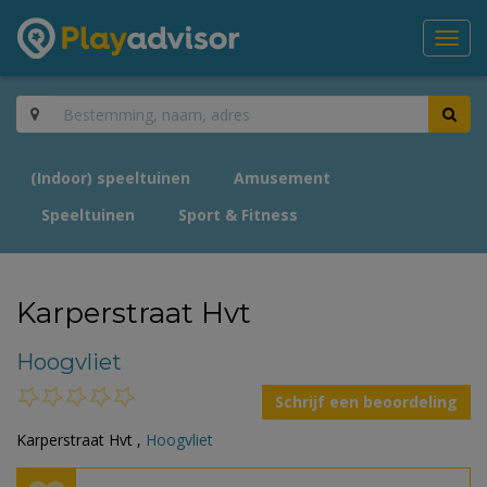
Toggl
navig
(Indoor) speeltuinen
Amusement
Speeltuinen
Sport & Fitness
Karperstraat Hvt
Hoogvliet
Schrijf een beoordeling
Karperstraat Hvt ,
Hoogvliet