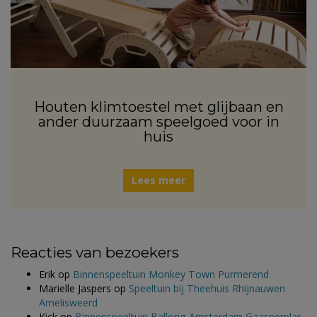
Houten klimtoestel met glijbaan en
ander duurzaam speelgoed voor in
huis
Lees meer
Reacties van bezoekers
Erik
op
Binnenspeeltuin Monkey Town Purmerend
Marielle Jaspers
op
Speeltuin bij Theehuis Rhijnauwen
Amelisweerd
Kick
op
Binnenspeeltuin Ballorig Amsterdam Gaasperplas