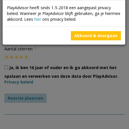
PlayAdvisor heeft sinds 1-5-2018 een aangepast privacy
beleid. Wanneer je PlayAdvisor blijft gebruiken, ga je hiermee
akkoord. Lees
hier
ons privacy beleid.
Foto's
Akkoord & doorgaan
*
Aantal sterren
Ja, ik ben 16 jaar of ouder en ik ga akkoord met het
opslaan en verwerken van deze data door PlayAdvisor.
Privacy beleid