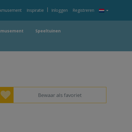
|
Amusement
Inspiratie
Inloggen
Registreren
Amusement
Speeltuinen
Bewaar als favoriet