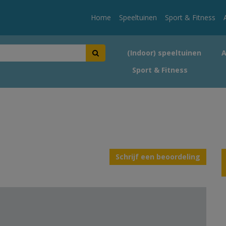
Home
Speeltuinen
Sport & Fitness
(Indoor) speeltuinen
Sport & Fitness
Schrijf een beoordeling