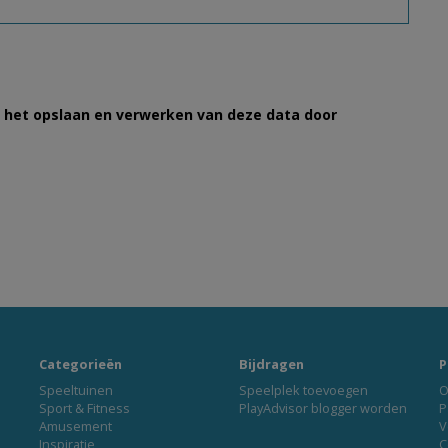
et het opslaan en verwerken van deze data door
Categorieën
Bijdragen
P
Speeltuinen
Speelplek toevoegen
O
Sport & Fitness
PlayAdvisor blogger worden
P
Amusement
V
Inspiratie
C