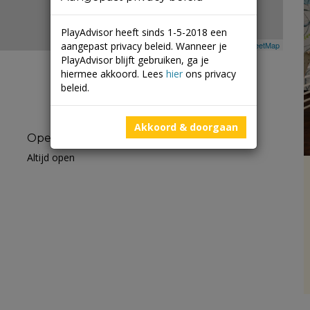
PlayAdvisor heeft sinds 1-5-2018 een
aangepast privacy beleid. Wanneer je
Leaflet
| ©
Mapbox
©
OpenStreetMap
PlayAdvisor blijft gebruiken, ga je
hiermee akkoord. Lees
hier
ons privacy
beleid.
Akkoord & doorgaan
Openingstijden
Altijd open