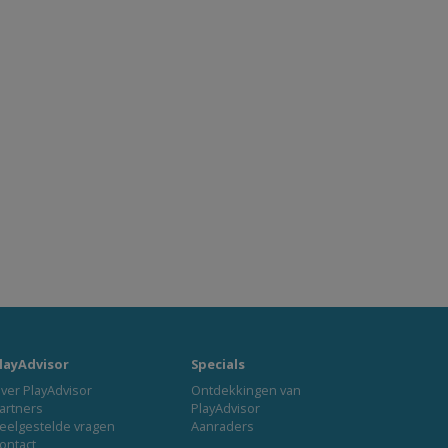
layAdvisor
Specials
ver PlayAdvisor
Ontdekkingen van
artners
PlayAdvisor
eelgestelde vragen
Aanraders
ontact