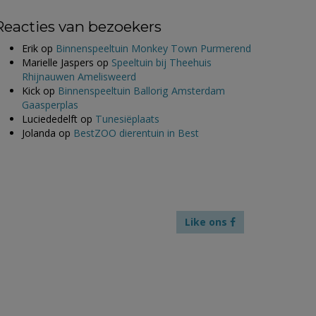
Reacties van bezoekers
Erik
op
Binnenspeeltuin Monkey Town Purmerend
Marielle Jaspers
op
Speeltuin bij Theehuis
Rhijnauwen Amelisweerd
Kick
op
Binnenspeeltuin Ballorig Amsterdam
Gaasperplas
Luciededelft
op
Tunesiëplaats
Jolanda
op
BestZOO dierentuin in Best
Like ons