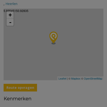
,
Heerlen
5.93545150.92835
+
-
Leaflet
| ©
Mapbox
©
OpenStreetMap
Route opvragen
Kenmerken