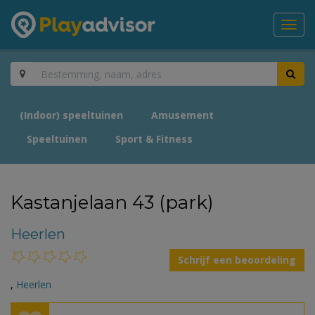
Toggl
navig
(Indoor) speeltuinen
Amusement
Speeltuinen
Sport & Fitness
Kastanjelaan 43 (park)
Heerlen
Schrijf een beoordeling
,
Heerlen