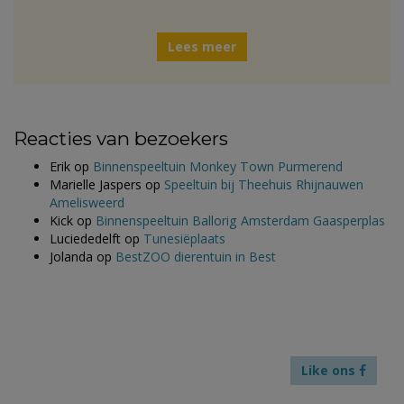
Lees meer
Reacties van bezoekers
Erik
op
Binnenspeeltuin Monkey Town Purmerend
Marielle Jaspers
op
Speeltuin bij Theehuis Rhijnauwen
Amelisweerd
Kick
op
Binnenspeeltuin Ballorig Amsterdam Gaasperplas
Luciededelft
op
Tunesiëplaats
Jolanda
op
BestZOO dierentuin in Best
Like ons