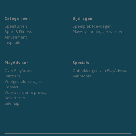
Categorieën
Bijdragen
Speeltuinen
Speelplek toevoegen
Sport & Fitness
PlayAdvisor blogger worden
Amusement
Inspiratie
PlayAdvisor
Specials
Over PlayAdvisor
Ontdekkingen van PlayAdvisor
Partners
Aanraders
Veelgestelde vragen
Contact
Voorwaarden & privacy
Adverteren
Sitemap