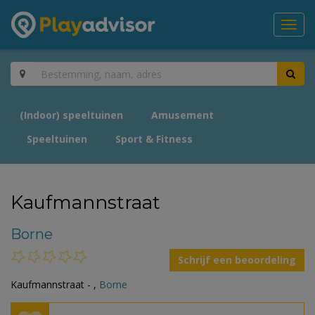
Toggl
navig
(Indoor) speeltuinen
Amusement
Speeltuinen
Sport & Fitness
Kaufmannstraat
Borne
Schrijf een beoordeling
Kaufmannstraat - ,
Borne