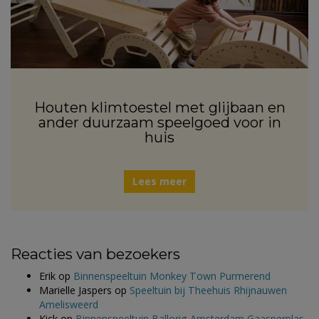
Houten klimtoestel met glijbaan en
ander duurzaam speelgoed voor in
huis
Lees meer
Reacties van bezoekers
Erik
op
Binnenspeeltuin Monkey Town Purmerend
Marielle Jaspers
op
Speeltuin bij Theehuis Rhijnauwen
Amelisweerd
Kick
op
Binnenspeeltuin Ballorig Amsterdam Gaasperplas