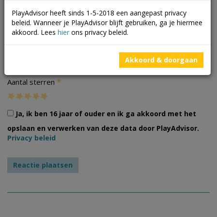
PlayAdvisor heeft sinds 1-5-2018 een aangepast privacy
beleid. Wanneer je PlayAdvisor blijft gebruiken, ga je hiermee
akkoord. Lees
hier
ons privacy beleid.
Foto's
Akkoord & doorgaan
*
Aantal sterren
Ja, ik ben 16 jaar of ouder en ik ga akkoord met het
opslaan en verwerken van deze data door PlayAdvisor.
Privacy beleid