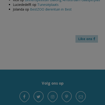
Luciededelft
op
Tunesiëplaats
Jolanda
op
BestZOO dierentuin in Best
Like ons
Volg ons op