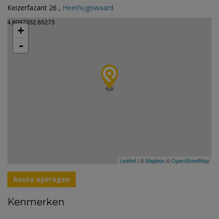
Keizerfazant 26 ,
Heerhugowaard
4.8097352.65273
+
-
Leaflet
| ©
Mapbox
©
OpenStreetMap
Route opvragen
Kenmerken