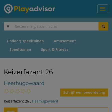
Toggl
navig
(Indoor) speeltuinen
Amusement
Speeltuinen
Sport & Fitness
Keizerfazant 26
Heerhugowaard
Schrijf een beoordeling
Keizerfazant 26 ,
Heerhugowaard