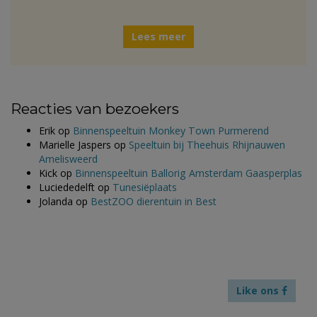
Lees meer
Reacties van bezoekers
Erik
op
Binnenspeeltuin Monkey Town Purmerend
Marielle Jaspers
op
Speeltuin bij Theehuis Rhijnauwen
Amelisweerd
Kick
op
Binnenspeeltuin Ballorig Amsterdam Gaasperplas
Luciededelft
op
Tunesiëplaats
Jolanda
op
BestZOO dierentuin in Best
Like ons