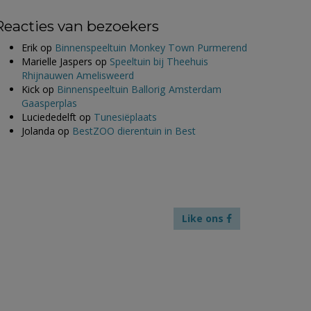
Reacties van bezoekers
Erik
op
Binnenspeeltuin Monkey Town Purmerend
Marielle Jaspers
op
Speeltuin bij Theehuis
Rhijnauwen Amelisweerd
Kick
op
Binnenspeeltuin Ballorig Amsterdam
Gaasperplas
Luciededelft
op
Tunesiëplaats
Jolanda
op
BestZOO dierentuin in Best
Like ons