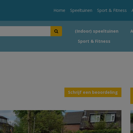
Home
Speeltuinen
Sport & Fitness
(Indoor) speeltuinen
Sport & Fitness
Schrijf een beoordeling