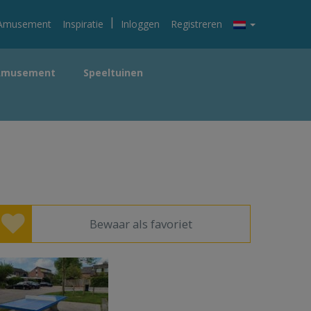
|
Amusement
Inspiratie
Inloggen
Registreren
Amusement
Speeltuinen
Bewaar als favoriet