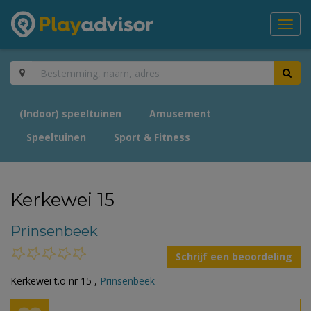
Toggl
navig
(Indoor) speeltuinen
Amusement
Speeltuinen
Sport & Fitness
Kerkewei 15
Prinsenbeek
Schrijf een beoordeling
Kerkewei t.o nr 15 ,
Prinsenbeek