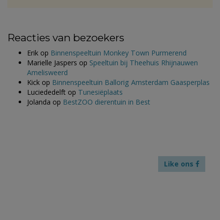
Reacties van bezoekers
Erik
op
Binnenspeeltuin Monkey Town Purmerend
Marielle Jaspers
op
Speeltuin bij Theehuis Rhijnauwen
Amelisweerd
Kick
op
Binnenspeeltuin Ballorig Amsterdam Gaasperplas
Luciededelft
op
Tunesiëplaats
Jolanda
op
BestZOO dierentuin in Best
Like ons