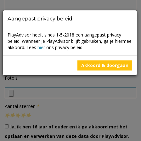
Aangepast privacy beleid
PlayAdvisor heeft sinds 1-5-2018 een aangepast privacy
beleid. Wanneer je PlayAdvisor blijft gebruiken, ga je hiermee
akkoord. Lees
hier
ons privacy beleid.
Akkoord & doorgaan
Foto's
*
Aantal sterren
Ja, ik ben 16 jaar of ouder en ik ga akkoord met het
opslaan en verwerken van deze data door PlayAdvisor.