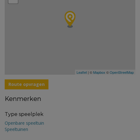
Leaflet
| ©
Mapbox
©
OpenStreetMap
Route opvragen
Kenmerken
Type speelplek
Openbare speeltuin
Speeltuinen