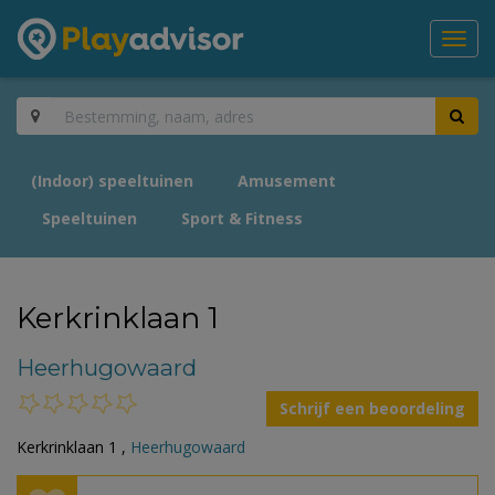
Toggl
navig
(Indoor) speeltuinen
Amusement
Speeltuinen
Sport & Fitness
Kerkrinklaan 1
Heerhugowaard
Schrijf een beoordeling
Kerkrinklaan 1 ,
Heerhugowaard