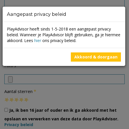
Aangepast privacy beleid
PlayAdvisor heeft sinds 1-5-2018 een aangepast privacy
beleid. Wanneer je PlayAdvisor blijft gebruiken, ga je hiermee
akkoord. Lees
hier
ons privacy beleid.
Akkoord & doorgaan
Foto's
*
Aantal sterren
Ja, ik ben 16 jaar of ouder en ik ga akkoord met het
opslaan en verwerken van deze data door PlayAdvisor.
Privacy beleid