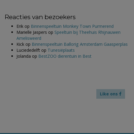
Reacties van bezoekers
Erik
op
Binnenspeeltuin Monkey Town Purmerend
Marielle Jaspers
op
Speeltuin bij Theehuis Rhijnauwen
Amelisweerd
Kick
op
Binnenspeeltuin Ballorig Amsterdam Gaasperplas
Luciededelft
op
Tunesiëplaats
Jolanda
op
BestZOO dierentuin in Best
Like ons