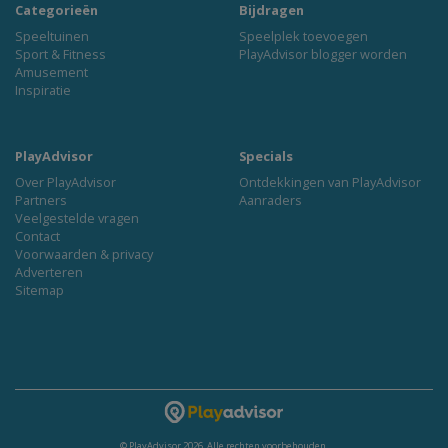
Categorieën
Bijdragen
Speeltuinen
Speelplek toevoegen
Sport & Fitness
PlayAdvisor blogger worden
Amusement
Inspiratie
PlayAdvisor
Specials
Over PlayAdvisor
Ontdekkingen van PlayAdvisor
Partners
Aanraders
Veelgestelde vragen
Contact
Voorwaarden & privacy
Adverteren
Sitemap
© PlayAdvisor 2026. Alle rechten voorbehouden.