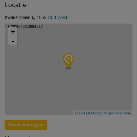
Locatie
Kwakersplein 6, 1053
Oud-West
4.870090752.3688537
+
-
Leaflet
| ©
Mapbox
©
OpenStreetMap
Route opvragen