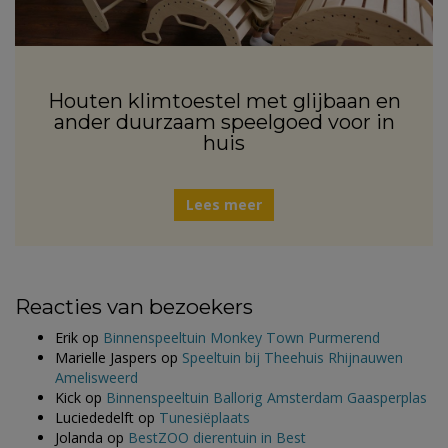
Houten klimtoestel met glijbaan en
ander duurzaam speelgoed voor in
huis
Lees meer
Reacties van bezoekers
Erik
op
Binnenspeeltuin Monkey Town Purmerend
Marielle Jaspers
op
Speeltuin bij Theehuis Rhijnauwen
Amelisweerd
Kick
op
Binnenspeeltuin Ballorig Amsterdam Gaasperplas
Luciededelft
op
Tunesiëplaats
Jolanda
op
BestZOO dierentuin in Best