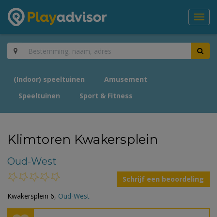
Toggl
navig
(Indoor) speeltuinen
Amusement
Speeltuinen
Sport & Fitness
Klimtoren Kwakersplein
Oud-West
Schrijf een beoordeling
Kwakersplein 6,
Oud-West