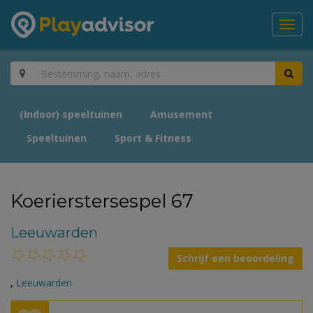
Toggl
navig
(Indoor) speeltuinen
Amusement
Speeltuinen
Sport & Fitness
Koerierstersespel 67
Leeuwarden
Schrijf een beoordeling
,
Leeuwarden