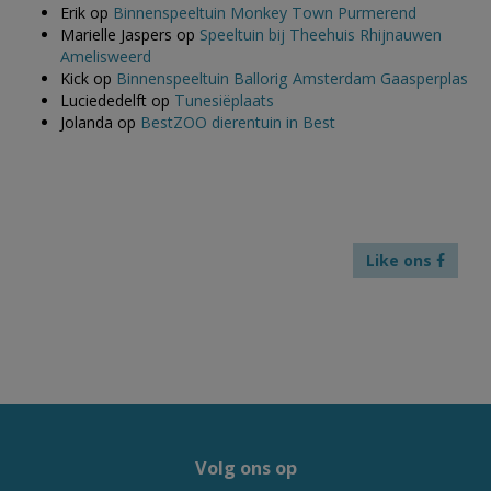
Erik
op
Binnenspeeltuin Monkey Town Purmerend
Marielle Jaspers
op
Speeltuin bij Theehuis Rhijnauwen
Amelisweerd
Kick
op
Binnenspeeltuin Ballorig Amsterdam Gaasperplas
Luciededelft
op
Tunesiëplaats
Jolanda
op
BestZOO dierentuin in Best
Like ons
Volg ons op