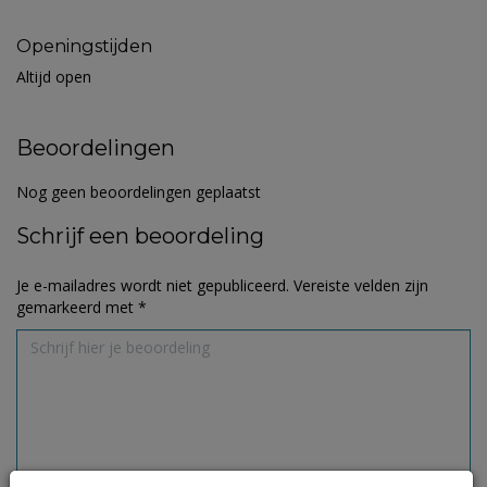
Openingstijden
Altijd open
Beoordelingen
Nog geen beoordelingen geplaatst
Schrijf een beoordeling
Je e-mailadres wordt niet gepubliceerd.
Vereiste velden zijn
gemarkeerd met
*