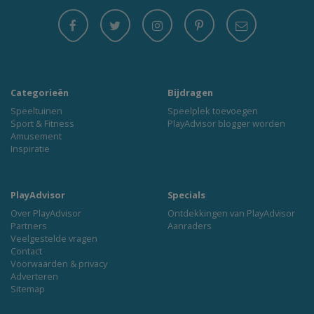
Categorieën
Bijdragen
Speeltuinen
Speelplek toevoegen
Sport & Fitness
PlayAdvisor blogger worden
Amusement
Inspiratie
PlayAdvisor
Specials
Over PlayAdvisor
Ontdekkingen van PlayAdvisor
Partners
Aanraders
Veelgestelde vragen
Contact
Voorwaarden & privacy
Adverteren
Sitemap