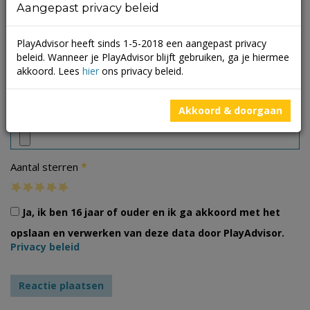
Aangepast privacy beleid
PlayAdvisor heeft sinds 1-5-2018 een aangepast privacy
beleid. Wanneer je PlayAdvisor blijft gebruiken, ga je hiermee
akkoord. Lees
hier
ons privacy beleid.
Foto's
Akkoord & doorgaan
*
Aantal sterren
Ja, ik ben 16 jaar of ouder en ik ga akkoord met het
opslaan en verwerken van deze data door PlayAdvisor.
Privacy beleid