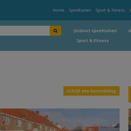
Home
Speeltuinen
Sport & Fitness
(Indoor) speeltuinen
Sport & Fitness
Schrijf een beoordeling