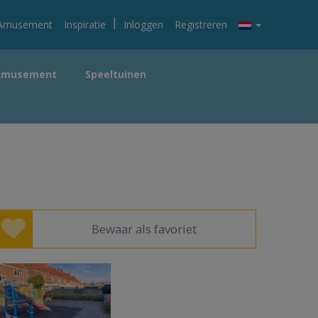
|
Amusement
Inspiratie
Inloggen
Registreren
Amusement
Speeltuinen
Bewaar als favoriet