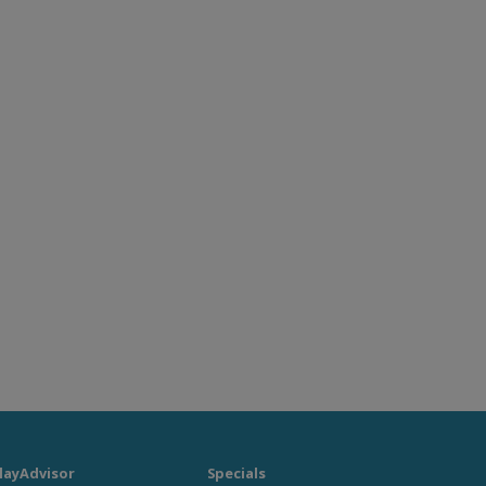
layAdvisor
Specials