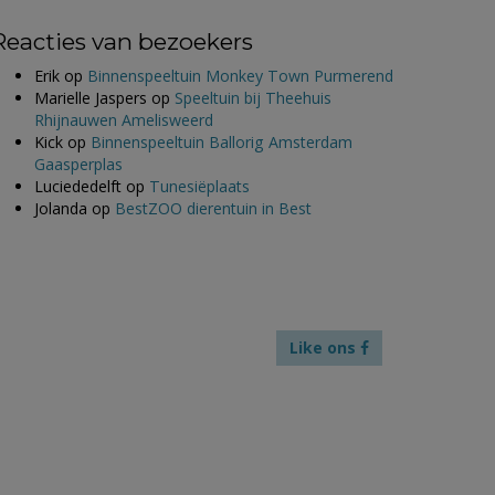
Reacties van bezoekers
Erik
op
Binnenspeeltuin Monkey Town Purmerend
Marielle Jaspers
op
Speeltuin bij Theehuis
Rhijnauwen Amelisweerd
Kick
op
Binnenspeeltuin Ballorig Amsterdam
Gaasperplas
Luciededelft
op
Tunesiëplaats
Jolanda
op
BestZOO dierentuin in Best
Like ons