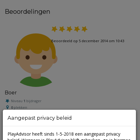
Beoordelingen
Beoordeeld op 5 december 2014 om 10:43
Boer
Niveau
1
bijdrager
0
plekken
toegevoegd
Aangepast privacy beleid
2
beoordelingen
0
nuttige
beoordelingen
PlayAdvisor heeft sinds 1-5-2018 een aangepast privacy