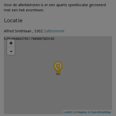
Voor de allerkleinsten is er een aparte speellocatie gecreeerd
met een hek eromheen.
Locatie
Alfred Smithlaan , 5302
Zaltbommel
5.2514648437551.7989897923192
+
-
Leaflet
| ©
Mapbox
©
OpenStreetMap