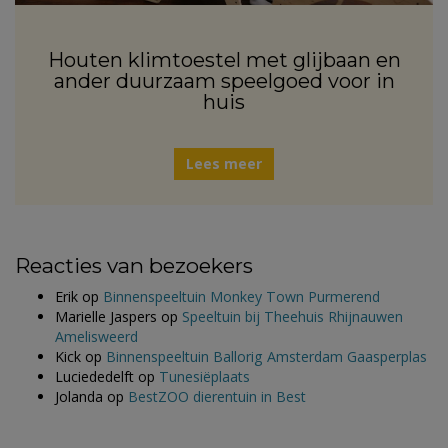
Houten klimtoestel met glijbaan en
ander duurzaam speelgoed voor in
huis
Lees meer
Reacties van bezoekers
Erik
op
Binnenspeeltuin Monkey Town Purmerend
Marielle Jaspers
op
Speeltuin bij Theehuis Rhijnauwen
Amelisweerd
Kick
op
Binnenspeeltuin Ballorig Amsterdam Gaasperplas
Luciededelft
op
Tunesiëplaats
Jolanda
op
BestZOO dierentuin in Best