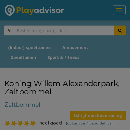
Toggl
navig
(Indoor) speeltuinen
Amusement
Speeltuinen
Sport & Fitness
Koning Willem Alexanderpark,
Zaltbommel
Zaltbommel
Schrijf een beoordeling
heel goed
(
op basis van 1 beoordelingen
)