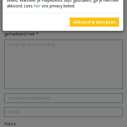
beleid. Wanneer je PlayAdvisor blijft gebruiken, ga je hiermee
akkoord. Lees
hier
ons privacy beleid.
Schrijf een beoordeling
Akkoord & doorgaan
Je e-mailadres wordt niet gepubliceerd.
Vereiste velden zijn
gemarkeerd met
*
Foto's