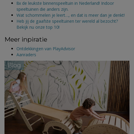
8x de leukste binnenspeeltuin in Nederland! Indoor
speeltuinen die anders zijn.
Wat schommelen je leert…, en dat is meer dan je denkt!
Heb jij de gaafste speeltuinen ter wereld al bezocht?
Bekijk nu onze top 10!
Meer inpiratie
Ontdekkingen van PlayAdvisor
Aanraders
Blog